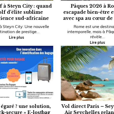
f à Steyn City : quand
Pâques 2026 à Ro
olf d’élite sublime
escapade bien-être e
rience sud-africaine
avec spa au cœur de l
 à Steyn City: Une nouvelle
Rome est une destina
tination de prestige…
intemporelle, mais à Pâqu
révèle…
Lire plus
Lire plus
égaré ? une solution,
Vol direct Paris – Sey
ck-secure » E-lostbag
Air Seychelles rela