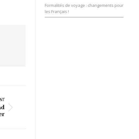
Formalités de voyage : changements pour
les Français !
NT
nd
er