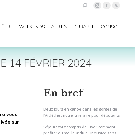
Recherche
La
La
La
:
page
page
page
Instagram
Facebook
X
-ÊTRE
WEEKENDS
AÉRIEN
DURABLE
CONSO
s'ouvre
s'ouvre
s'ouvre
dans
dans
dans
une
une
une
nouvelle
nouvelle
nouvelle
E 14 FÉVRIER 2024
fenêtre
fenêtre
fenêtre
En bref
Deux jours en canoë dans les gorges de
ire vous
l’Ardèche : notre itinéraire pour débutants
rivée sur
Séjours tout compris de luxe : comment
profiter du meilleur du all inclusive sans