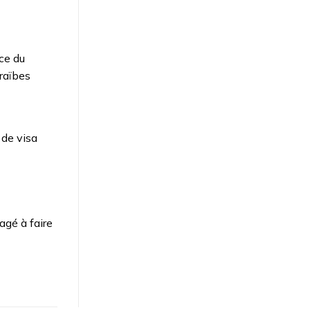
ce du
raïbes
 de visa
gé à faire