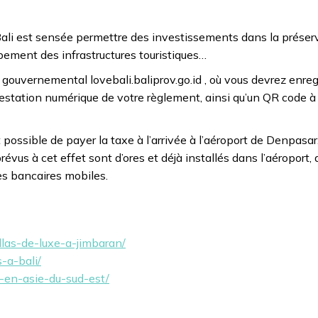
e Bali est sensée permettre des investissements dans la préser
ppement des infrastructures touristiques…
e gouvernemental lovebali.baliprov.go.id , où vous devrez enreg
estation numérique de votre règlement, ainsi qu’un QR code à 
nt possible de payer la taxe à l’arrivée à l’aéroport de Denpasa
us à cet effet sont d’ores et déjà installés dans l’aéroport,
es bancaires mobiles.
llas-de-luxe-a-jimbaran/
-a-bali/
e-en-asie-du-sud-est/