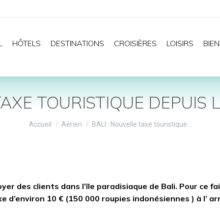
L
HÔTELS
DESTINATIONS
CROISIÈRES
LOISIRS
BIEN
TAXE TOURISTIQUE DEPUIS L
Vous êtes ici :
Accueil
Aérien
BALI : Nouvelle taxe touristique…
r des clients dans l’île paradisiaque de Bali. Pour ce fa
 d’environ 10 € (150 000 roupies indonésiennes ) à l’ ar