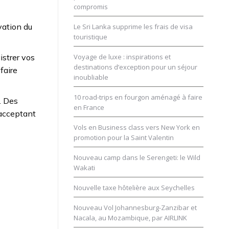
compromis
vation du
Le Sri Lanka supprime les frais de visa
touristique
istrer vos
Voyage de luxe : inspirations et
destinations d’exception pour un séjour
faire
inoubliable
10 road-trips en fourgon aménagé à faire
r. Des
en France
 acceptant
Vols en Business class vers New York en
promotion pour la Saint Valentin
Nouveau camp dans le Serengeti: le Wild
Wakati
Nouvelle taxe hôtelière aux Seychelles
Nouveau Vol Johannesburg-Zanzibar et
Nacala, au Mozambique, par AIRLINK