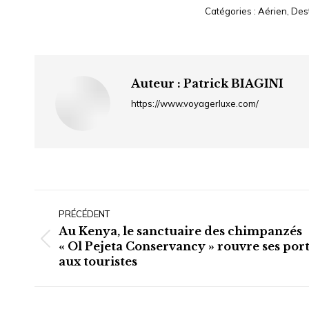
Catégories :
Aérien
,
Dest
Auteur :
Patrick BIAGINI
https://www.voyagerluxe.com/
Navigation
article
PRÉCÉDENT
Au Kenya, le sanctuaire des chimpanzés
Article
« Ol Pejeta Conservancy » rouvre ses por
aux touristes
précédent
: