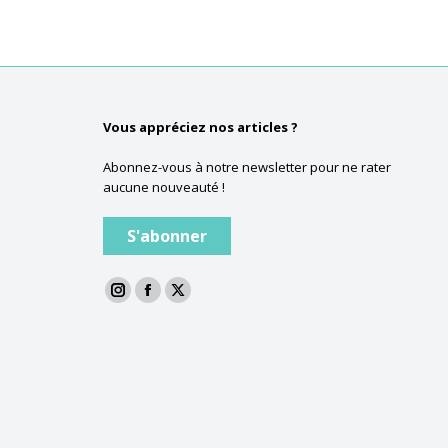
Vous appréciez nos articles ?
Abonnez-vous à notre newsletter pour ne rater
aucune nouveauté !
S'abonner
La
La
La
page
page
page
Instagram
Facebook
Twitter
s'ouvre
s'ouvre
s'ouvre
dans
dans
dans
une
une
une