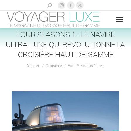
La
La
La
Recherche
:
page
page
page
Instagram
Facebook
X
s'ouvre
s'ouvre
s'ouvre
FOUR SEASONS 1 : LE NAVIRE
dans
dans
dans
ULTRA-LUXE QUI RÉVOLUTIONNE LA
une
une
une
nouvelle
nouvelle
nouvelle
CROISIÈRE HAUT DE GAMME
fenêtre
fenêtre
fenêtre
Vous êtes ici :
Accueil
Croisière
Four Seasons 1 : le…