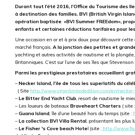
Durant tout l’été 2016, l’Office du Tourisme des 
à destination des familles. BVI (British Virgin Isl
opération baptisée «BVI Summer FREEdom», propos
enfants et certaines réductions tarifaires pour les
Une occasion en or et à prix doux pour découvrir cette
marché français.
A la jonction des petites et grandes
yachting et autres activités de nautisme et la plongée,
Britanniques. C’est sur l’une de ses îles que Stevenso
Parmi les prestigieux prestataires accueillant gra
–
Necker Island, l’ile de tous les superlatifs du c
( Site
http://www.virginlimitededition.com/en/necker-
–
Le Bitter End Yacht Club
, resort de nautisme le mie
– Les loueurs de bateaux
Braveheart Charters
( site 
–
Guana Island
, île d’une beauté hors du temps (site :
–
La collection BVI Villa Rental
, présentant les plus l
–
Le Fisher 's Cove beach Hote
l (site :
http://www.fi