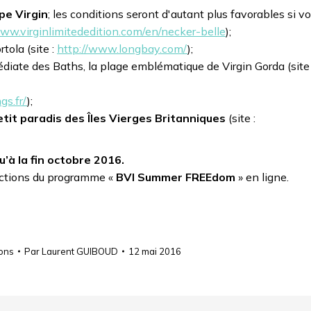
pe Virgin
; les conditions seront d'autant plus favorables si v
www.virginlimitededition.com/en/necker-belle
);
rtola (site :
http://www.longbay.com/
);
iate des Baths, la plage emblématique de Virgin Gorda (site 
s.fr/
);
tit paradis des Îles Vierges Britanniques
(site :
u’à la fin octobre 2016.
uctions du programme «
BVI Summer FREEdom
» en ligne.
ions
Par
Laurent GUIBOUD
12 mai 2016