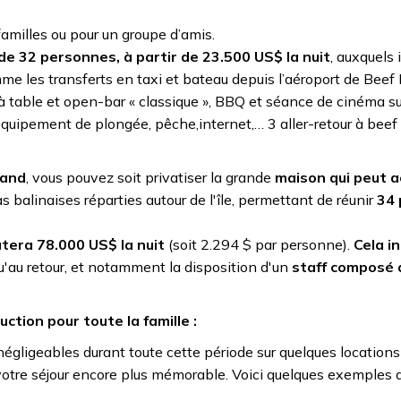
familles ou pour un groupe d’amis.
 de 32 personnes, à partir de 23.500 US$ la nuit
, auxquels i
me les transferts en taxi et bateau depuis l’aéroport de Beef 
 à table et open-bar « classique », BBQ et séance de cinéma sur
 équipement de plongée, pêche,internet,… 3 aller-retour à beef
land
, vous pouvez soit privatiser la grande
maison qui peut ac
llas balinaises réparties autour de l'île, permettant de réunir
34
tera 78.000 US$ la nuit
(soit 2.294 $ par personne).
Cela in
qu'au retour, et notamment la disposition d'un
staff composé 
ction pour toute la famille :
négligeables durant toute cette période sur quelques locations
 votre séjour encore plus mémorable. Voici quelques exemples 