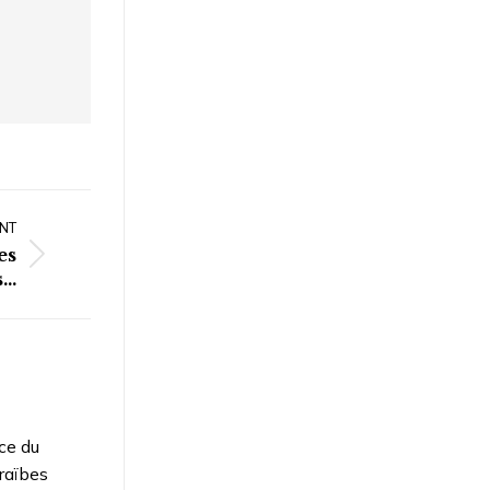
NT
es
s…
ce du
raïbes