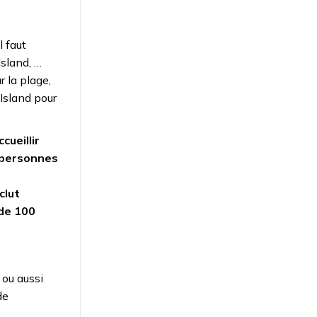
l faut
Island, …
 la plage,
 Island pour
cueillir
 personnes
clut
de 100
 ou aussi
de