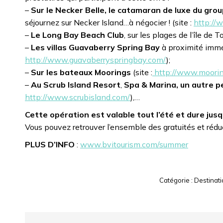
–
Sur le Necker Belle, le catamaran de luxe du grou
séjournez sur Necker Island…à négocier ! (site :
http://
–
Le Long Bay Beach Club
, sur les plages de l’île de To
–
Les villas Guavaberry Spring Bay
à proximité imméd
http://www.guavaberryspringbay.com/
);
–
Sur les bateaux Moorings
(site :
http://www.mooring
–
Au Scrub Island Resort
,
Spa & Marina, un autre pe
http://www.scrubisland.com/
),…
Cette opération est valable tout l’été et dure jusq
Vous pouvez retrouver l’ensemble des gratuités et réd
PLUS D’INFO
:
www.bvitourism.com/summer
Catégorie :
Destinat