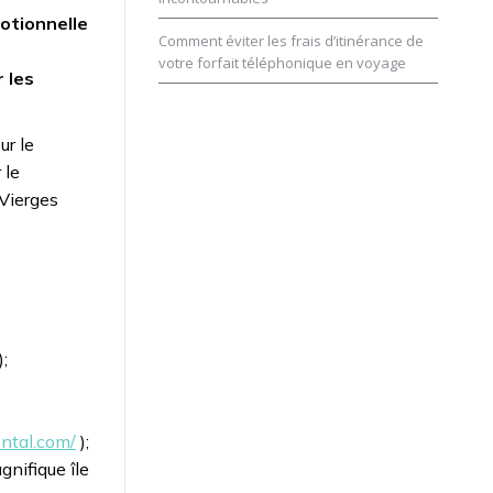
motionnelle
Comment éviter les frais d’itinérance de
e
votre forfait téléphonique en voyage
 les
ur le
 le
 Vierges
);
ental.com/
);
gnifique île