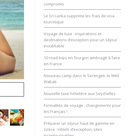
compromis
Le Sri Lanka supprime les frais de visa
touristique
Voyage de luxe : inspirations et
destinations d’exception pour un séjour
inoubliable
10 road-trips en fourgon aménagé à faire
en France
Nouveau camp dans le Serengeti: le Wild
Wakati
im
Nouvelle taxe hôtelière aux Seychelles
Formalités de voyage : changements pour
les Français !
Préparer un séjour haut de gamme en
Grèce : Hôtels d’exception, sites
incontournables