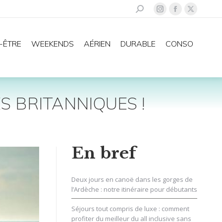
Recherche
La
La
La
:
page
page
page
Instagram
Facebook
X
-ÊTRE
WEEKENDS
AÉRIEN
DURABLE
CONSO
s'ouvre
s'ouvre
s'ouvre
dans
dans
dans
une
une
une
nouvelle
nouvelle
nouvelle
S BRITANNIQUES !
fenêtre
fenêtre
fenêtre
En bref
Deux jours en canoë dans les gorges de
l’Ardèche : notre itinéraire pour débutants
Séjours tout compris de luxe : comment
profiter du meilleur du all inclusive sans