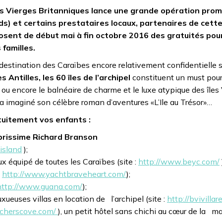
Iles Vierges Britanniques lance une grande opération pro
ands) et certains prestataires locaux, partenaires de cett
ent de début mai à fin octobre 2016 des gratuités pour
 familles.
 destination des Caraïbes encore relativement confidentielle s
 Antilles, les 60 îles de l’archipel
constituent un must pour
 ou encore le balnéaire de charme et le luxe atypique des îles
n a imaginé son célèbre roman d’aventures «L’Ile au Trésor»…
tuitement vos enfants :
élébrissime Richard Branson
island
);
ux équipé de toutes les Caraïbes (site :
http://www.beyc.com/
:
http://www.yachtbraveheart.com/
);
http://www.guana.com/
);
uxueuses villas en location de l’archipel (site :
http://bvivillar
scherscove.com/
), un petit hôtel sans chichi au cœur de la ma