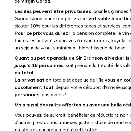
de
Virgin Gorda
.
Les îles peuvent être privatisées
, pour les grandes 
Guana Island, par exemple,
est privatisable à partir
ajouter 18% pour les différentes taxes et services, com
Pour ce prix vous aurez
: la pension complète, le vin
toutes les activités sportives à dispo (tennis, kayaks,
un séjour de 4 nuits minimum, blanchisserie de base,…
Quant au petit paradis de Sir Branson à Necker Is
jusqu'à 18 personnes
, soit prendre la totalité des vi
au total
.
La privatisation
totale et absolue de l'île
vous en coû
absolument tout
, depuis votre aéroport d'arrivée jus
personnes
, pas moins !…
Mais aussi des nuits offertes ou avec une belle rédu
Vous pouvez, de surcroit, bénéficier de réductions non 
d'autres prestations annexes, juste histoire de rendre
prestatires qui participent à cette offre :