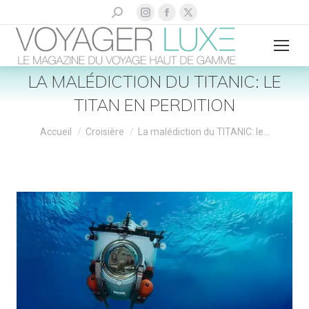
La
La
La
Recherche
:
page
page
page
Instagram
Facebook
X
s'ouvre
s'ouvre
s'ouvre
LA MALÉDICTION DU TITANIC: LE
dans
dans
dans
TITAN EN PERDITION
une
une
une
nouvelle
nouvelle
nouvelle
Vous êtes ici :
Accueil
Croisière
La malédiction du TITANIC: le…
fenêtre
fenêtre
fenêtre