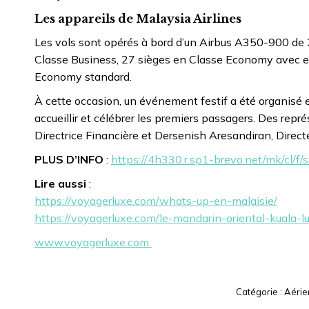
Les appareils de Malaysia Airlines
Les vols sont opérés à bord d’un Airbus A350-900 de 2
Classe Business, 27 sièges en Classe Economy avec e
Economy standard.
À cette occasion, un événement festif a été organisé 
accueillir et célébrer les premiers passagers. Des re
Directrice Financière et Dersenish Aresandiran, Direc
PLUS D’INFO
:
https://4h330.r.sp1-brevo.net/mk/
Lire aussi
:
https://voyagerluxe.com/whats-up-en-malaisie/
https://voyagerluxe.com/le-mandarin-oriental-kuala-l
www.voyagerluxe.com
Catégorie :
Aérie