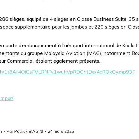
86 sièges, équipé de 4 sièges en Classe Business Suite, 35 
space supplémentaire pour les jambes et 220 sièges en Clas
en porte d’embarquement à l’aéroport international de Kuala 
présentants du groupe Malaysia Aviation (MAG), notamment Boo
teur Commercial, étaient également présents.
cl/f/sh/1t6Af4OiGsFVLRNFv1wuhVpRDChtDe/4cRQkQymp93F
umpur/
n
Par
Patrick BIAGINI
24 mars 2025