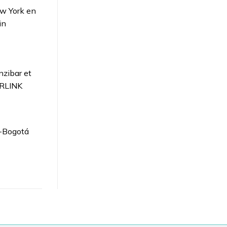
ew York en
in
zibar et
IRLINK
s-Bogotá