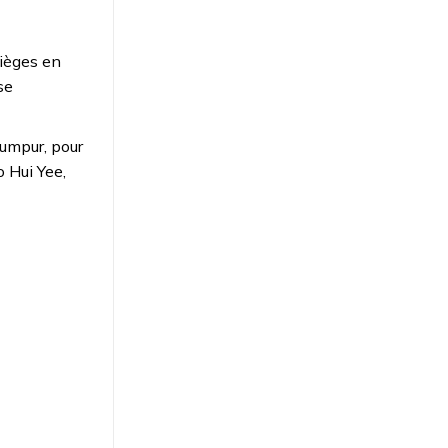
sièges en
se
Lumpur, pour
 Hui Yee,