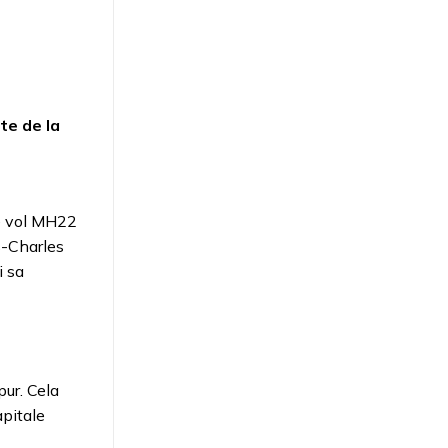
te de la
Le vol MH22
s-Charles
i sa
ur. Cela
apitale