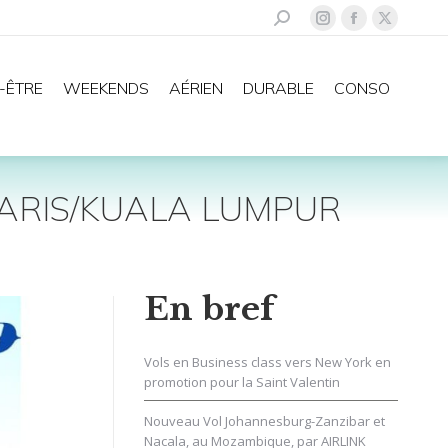
Recherche
La
La
La
:
page
page
page
Instagram
Facebook
X
-ÊTRE
WEEKENDS
AÉRIEN
DURABLE
CONSO
s'ouvre
s'ouvre
s'ouvre
dans
dans
dans
une
une
une
nouvelle
nouvelle
nouvelle
ARIS/KUALA LUMPUR
fenêtre
fenêtre
fenêtre
En bref
Vols en Business class vers New York en
promotion pour la Saint Valentin
Nouveau Vol Johannesburg-Zanzibar et
Nacala, au Mozambique, par AIRLINK