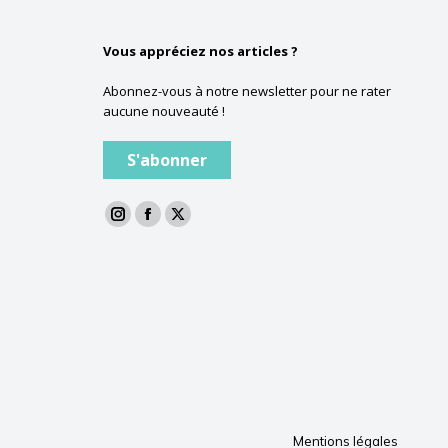
Vous appréciez nos articles ?
Abonnez-vous à notre newsletter pour ne rater
aucune nouveauté !
S'abonner
La
La
La
page
page
page
Instagram
Facebook
Twitter
s'ouvre
s'ouvre
s'ouvre
dans
dans
dans
une
une
une
nouvelle
nouvelle
nouvelle
fenêtre
fenêtre
fenêtre
Mentions légales