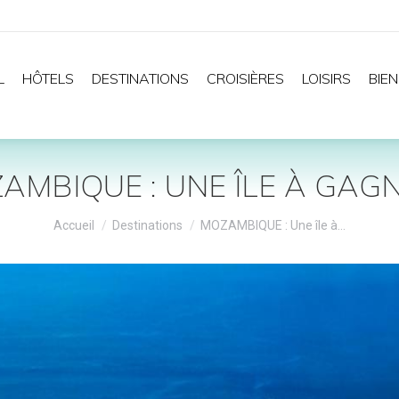
L
HÔTELS
DESTINATIONS
CROISIÈRES
LOISIRS
BIEN
AMBIQUE : UNE ÎLE À GAG
Vous êtes ici :
Accueil
Destinations
MOZAMBIQUE : Une île à…