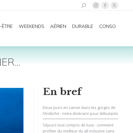
Recherche
La
La
La
:
page
page
page
Instagram
Facebook
X
-ÊTRE
WEEKENDS
AÉRIEN
DURABLE
CONSO
s'ouvre
s'ouvre
s'ouvre
dans
dans
dans
une
une
une
nouvelle
nouvelle
nouvelle
NER…
fenêtre
fenêtre
fenêtre
En bref
Deux jours en canoë dans les gorges de
l’Ardèche : notre itinéraire pour débutants
Séjours tout compris de luxe : comment
profiter du meilleur du all inclusive sans