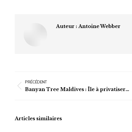
Auteur :
Antoine Webber
Navigation
article
PRÉCÉDENT
Article
Banyan Tree Maldives : Île à privatiser…
précédent
:
Articles similaires