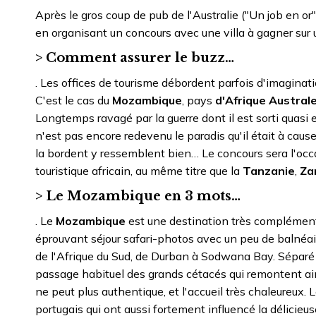
Après le gros coup de pub de l'Australie ("Un job en or")
en organisant un concours avec une villa à gagner sur 
> Comment assurer le buzz…
. Les offices de tourisme débordent parfois d'imaginati
C'est le cas du
Mozambique
, pays
d'Afrique Austral
Longtemps ravagé par la guerre dont il est sorti quasi 
n'est pas encore redevenu le paradis qu'il était à cause 
la bordent y ressemblent bien… Le concours sera l'oc
touristique africain, au même titre que la
Tanzanie
,
Za
> Le Mozambique en 3 mots…
. Le
Mozambique
est une destination très complémen
éprouvant séjour safari-photos avec un peu de balnéair
de l'Afrique du Sud, de Durban à Sodwana Bay. Sépar
passage habituel des grands cétacés qui remontent ain
ne peut plus authentique, et l'accueil très chaleureux
portugais qui ont aussi fortement influencé la délicieus