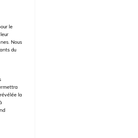
pour le
leur
nnes. Nous
nants du
s
ermettra
révélée la
à
and