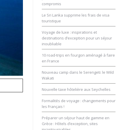
compromis
Le Sri Lanka supprime les frais de visa
touristique
Voyage de luxe : inspirations et
destinations d’exception pour un séjour
inoubliable
10 road-trips en fourgon aménagé à faire
en France
Nouveau camp dans le Serengeti: le Wild
Wakati
MOZA
Nouvelle taxe hôtelière aux Seychelles
Formalités de voyage : changements pour
les Français !
Préparer un séjour haut de gamme en
Grèce : Hôtels d’exception, sites
incontournables