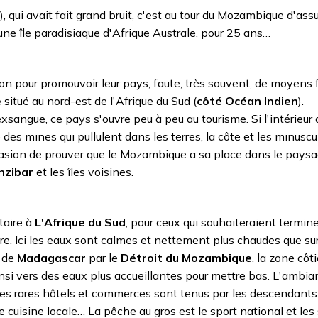
, qui avait fait grand bruit, c'est au tour du Mozambique d'assu
une île paradisiaque d'Afrique Australe, pour 25 ans…
on pour promouvoir leur pays, faute, très souvent, de moyens f
e
situé au nord-est de l'Afrique du Sud (
côté Océan Indien
).
exsangue, ce pays s'ouvre peu à peu au tourisme. Si l'intérieur
des mines qui pullulent dans les terres, la côte et les minuscul
casion de prouver que le Mozambique a sa place dans le pays
nzibar
et les îles voisines.
taire à
L'Afrique du Sud
, pour ceux qui souhaiteraient termin
e. Ici les eaux sont calmes et nettement plus chaudes que sur
é de
Madagascar
par le
Détroit du Mozambique
, la zone côti
si vers des eaux plus accueillantes pour mettre bas. L'ambia
. Les rares hôtels et commerces sont tenus par les descendant
e cuisine locale… La pêche au gros est le sport national et les