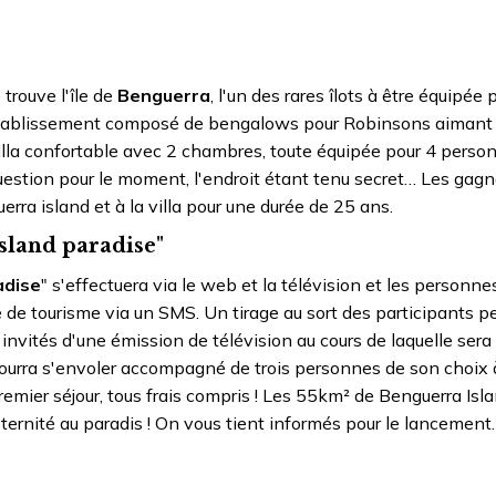
e trouve l'île de
Benguerra
, l'un des rares îlots à être équipée 
 établissement composé de bengalows pour Robinsons aimant 
 villa confortable avec 2 chambres, toute équipée pour 4 perso
question pour le moment, l'endroit étant tenu secret… Les gag
rra island et à la villa pour une durée de 25 ans.
sland paradise"
adise
" s'effectuera via le web et la télévision et les personne
e de tourisme via un SMS. Un tirage au sort des participants p
nvités d'une émission de télévision au cours de laquelle sera 
t pourra s'envoler accompagné de trois personnes de son choix 
remier séjour, tous frais compris ! Les 55km² de Benguerra Isl
d'éternité au paradis ! On vous tient informés pour le lancement.