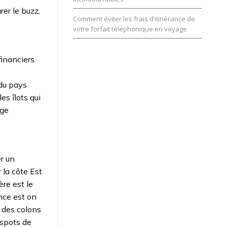
rer le buzz,
Comment éviter les frais d’itinérance de
votre forfait téléphonique en voyage
inanciers.
 du pays
es îlots qui
age
er un
 la côte Est
ère est le
nce est on
s des colons
 spots de