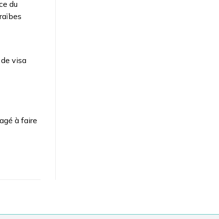
ce du
raïbes
 de visa
gé à faire