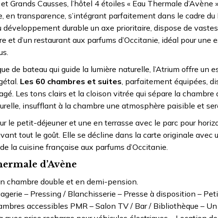
et Grands Causses, l’hôtel 4 étoiles « Eau Thermale d’Avène »
 en transparence, s’intégrant parfaitement dans le cadre du
 du développement durable un axe prioritaire, dispose de vast
 et d’un restaurant aux parfums d’Occitanie, idéal pour une
us.
ue de bateau qui guide la lumière naturelle, l’Atrium offre un 
gétal.
Les 60 chambres et suites
, parfaitement équipées, d
gé. Les tons clairs et la cloison vitrée qui sépare la chambre d
urelle, insufflant à la chambre une atmosphère paisible et ser
ur le petit-déjeuner et une en terrasse avec le parc pour horiz
avant tout le goût. Elle se décline dans la carte originale avec
e la cuisine française aux parfums d’Occitanie.
Thermale d’Avène
 en chambre double et en demi-pension.
agerie – Pressing / Blanchisserie – Presse à disposition – Pet
ambres accessibles PMR – Salon TV / Bar / Bibliothèque – Un