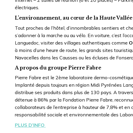
Internet – 2 salles de réunion (6 et 20 places) – Parki
électriques.
L’environnement, au cœur de la Haute Vallée 
Tout proches de l’hôtel, d’innombrables sentiers et 
s’adonner à la marche ou au vélo. En voiture, c’est l’o
Languedoc, visiter des villages authentiques comme
O
à moins d’une heure de route, les grands sites touristiq
Navacelles dans les Causses ou les écluses de Fonser
A propos du groupe Pierre Fabre
Pierre Fabre est le 2ème laboratoire dermo-cosmétique
Implanté depuis toujours en région Midi Pyrénées Langu
distribue ses produits dans plus de 130 pays. A travers
détenue à 86% par la Fondation Pierre Fabre, reconnue 
collaborateurs de l’entreprise à hauteur de 7,8% et en
responsabilité sociale et environnementale des Labor
PLUS D’INFO