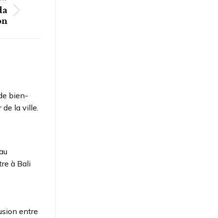
da
on
de bien-
de la ville.
au
re à Bali
usion entre