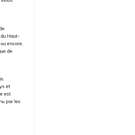
 vélos
de
s du Haut-
ou encore,
que de
s.
ys et
re est
nu par les