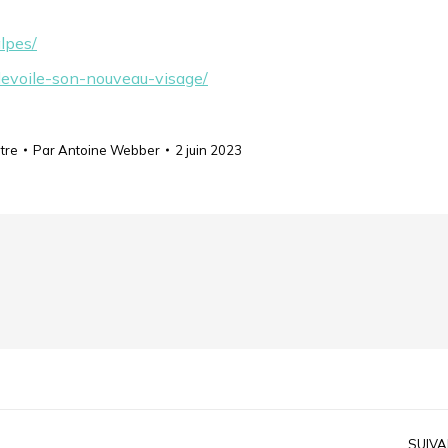
alpes/
devoile-son-nouveau-visage/
tre
Par
Antoine Webber
2 juin 2023
SUIVA