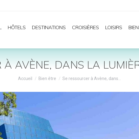
L
HÔTELS
DESTINATIONS
CROISIÈRES
LOISIRS
BIEN
 À AVÈNE, DANS LA LUMIÈR
Vous êtes ici :
Accueil
Bien être
Se ressourcer à Avène, dans…