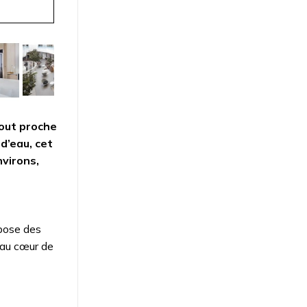
tout proche
d’eau, cet
nvirons,
pose des
 au cœur de