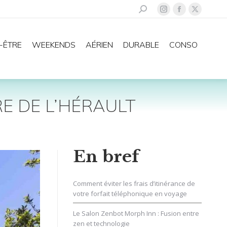
Recherche
La
La
La
:
page
page
page
Instagram
Facebook
X
-ÊTRE
WEEKENDS
AÉRIEN
DURABLE
CONSO
s'ouvre
s'ouvre
s'ouvre
dans
dans
dans
une
une
une
nouvelle
nouvelle
nouvelle
E DE L’HÉRAULT
fenêtre
fenêtre
fenêtre
En bref
Comment éviter les frais d’itinérance de
votre forfait téléphonique en voyage
Le Salon Zenbot Morph Inn : Fusion entre
zen et technologie