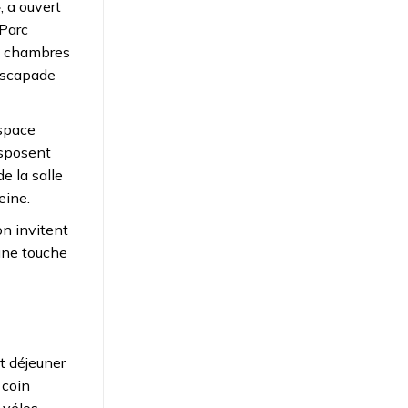
, a ouvert
 Parc
es chambres
 escapade
espace
isposent
e la salle
eine.
on invitent
 une touche
it déjeuner
 coin