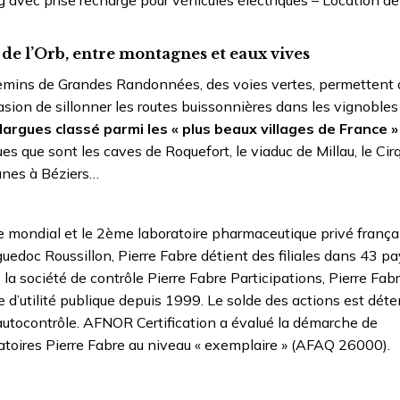
ng avec prise recharge pour véhicules électriques – Location de
de l’Orb, entre montagnes et eaux vives
chemins de Grandes Randonnées, des voies vertes, permettent 
ccasion de sillonner les routes buissonnières dans les vignoble
largues classé parmi les « plus beaux villages de France »
ues que sont les caves de Roquefort, le viaduc de Millau, le Cir
anes à Béziers…
 mondial et le 2ème laboratoire pharmaceutique privé françai
edoc Roussillon, Pierre Fabre détient des filiales dans 43 pa
 la société de contrôle Pierre Fabre Participations, Pierre Fab
d’utilité publique depuis 1999. Le solde des actions est déte
 autocontrôle. AFNOR Certification a évalué la démarche de
atoires Pierre Fabre au niveau « exemplaire » (AFAQ 26000).