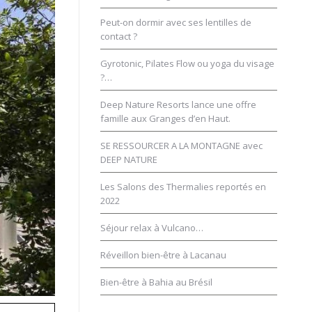
Peut-on dormir avec ses lentilles de
contact ?
Gyrotonic, Pilates Flow ou yoga du visage
?…
Deep Nature Resorts lance une offre
famille aux Granges d’en Haut.
SE RESSOURCER A LA MONTAGNE avec
DEEP NATURE
Les Salons des Thermalies reportés en
2022
Séjour relax à Vulcano…
Réveillon bien-être à Lacanau
Bien-être à Bahia au Brésil
im