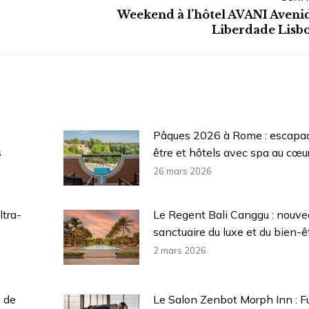
Weekend à l’hôtel AVANI Aveni
Article
Liberdade Lisb
suivant
:
Pâques 2026 à Rome : escapa
s
être et hôtels avec spa au cœur 
26 mars 2026
ltra-
Le Regent Bali Canggu : nouve
sanctuaire du luxe et du bien-êt
2 mars 2026
e de
Le Salon Zenbot Morph Inn : F