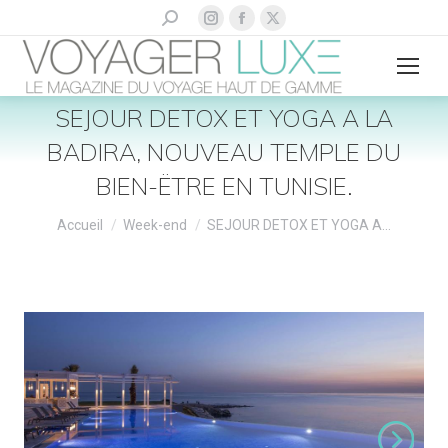
La
La
La
Recherche
:
page
page
page
Instagram
Facebook
X
s'ouvre
s'ouvre
s'ouvre
SEJOUR DETOX ET YOGA A LA
dans
dans
dans
BADIRA, NOUVEAU TEMPLE DU
une
une
une
nouvelle
nouvelle
nouvelle
BIEN-ËTRE EN TUNISIE.
fenêtre
fenêtre
fenêtre
Vous êtes ici :
Accueil
Week-end
SEJOUR DETOX ET YOGA A…