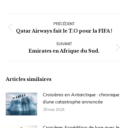
Navigation
article
PRÉCÉDENT
Article
Qatar Airways fait le T.O pour la FIFA !
précédent
SUIVANT
:
Article
Emirates en Afrique du Sud.
suivant
:
Articles similaires
Croisières en Antarctique : chronique
d’une catastrophe annoncée
28 mai 2026
Croisières Expédition de luxe avec le