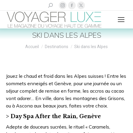
La
La
La
Recherche
:
page
page
page
Instagram
Facebook
X
s'ouvre
s'ouvre
s'ouvre
SKI DANS LES ALPES
dans
dans
dans
Vous êtes ici :
une
une
une
Accueil
Destinations
Ski dans les Alpes
nouvelle
nouvelle
nouvelle
fenêtre
fenêtre
fenêtre
Jouez le chaud et froid dans les Alpes suisses ! Entre les
sommets enneigés et Genève, pour une journée ou un
séjour complet de remise en forme, les accros au cacao
vont adorer… En ville, dans les montagnes des Grisons,
ou à Ascona aux beaux jours, faites votre choix.
> Day Spa After the Rain, Genève
Adepte de douceurs sucrées, le rituel « Caramels,