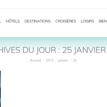
L
HÔTELS
DESTINATIONS
CROISIÈRES
LOISIRS
BIEN
IVES DU JOUR :
25 JANVIER
Vous êtes ici :
Accueil
2013
janvier
25