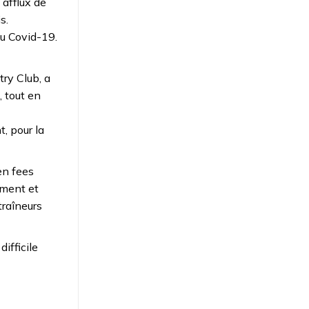
 afflux de
s.
au Covid-19.
ry Club, a
, tout en
t, pour la
en fees
nement et
traîneurs
ifficile