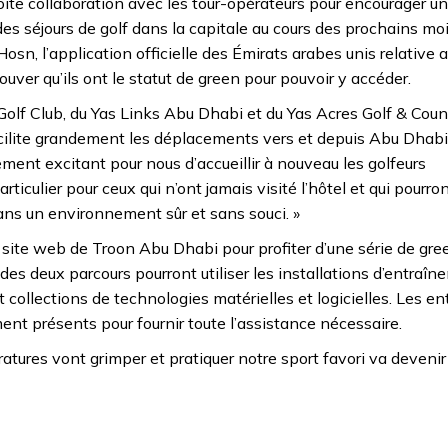
oite collaboration avec les tour-opérateurs pour encourager un
des séjours de golf dans la capitale au cours des prochains moi
 Hosn, l’application officielle des Émirats arabes unis relative 
prouver qu’ils ont le statut de green pour pouvoir y accéder.
olf Club, du Yas Links Abu Dhabi et du Yas Acres Golf & Count
acilite grandement les déplacements vers et depuis Abu Dhabi
ent excitant pour nous d’accueillir à nouveau les golfeurs
culier pour ceux qui n’ont jamais visité l’hôtel et qui pourron
dans un environnement sûr et sans souci. »
 site web de Troon Abu Dhabi pour profiter d’une série de gre
s des deux parcours pourront utiliser les installations d’entraî
 collections de technologies matérielles et logicielles. Les en
nt présents pour fournir toute l’assistance nécessaire.
tures vont grimper et pratiquer notre sport favori va devenir d