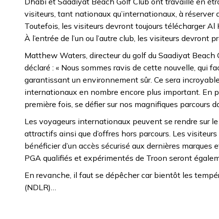
Dhabi et Saadiyat Beach Golf Club ont travaillé en étr
visiteurs, tant nationaux qu’internationaux, à réserver 
Toutefois, les visiteurs devront toujours télécharger Al
À l’entrée de l’un ou l’autre club, les visiteurs devront 
Matthew Waters, directeur du golf du Saadiyat Beach G
déclaré : « Nous sommes ravis de cette nouvelle, qui f
garantissant un environnement sûr. Ce sera incroyablem
internationaux en nombre encore plus important. En parti
première fois, se défier sur nos magnifiques parcours 
Les voyageurs internationaux peuvent se rendre sur le
attractifs ainsi que d’offres hors parcours. Les visiteur
bénéficier d’un accès sécurisé aux dernières marques et
PGA qualifiés et expérimentés de Troon seront égaleme
En revanche, il faut se dépêcher car bientôt les tempéra
(NDLR)…