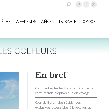
Recherche
La
La
La
:
page
page
page
Instagram
Facebook
X
-ÊTRE
WEEKENDS
AÉRIEN
DURABLE
CONSO
s'ouvre
s'ouvre
s'ouvre
dans
dans
dans
une
une
une
nouvelle
nouvelle
nouvelle
LES GOLFEURS
fenêtre
fenêtre
fenêtre
En bref
Comment éviter les frais d’itinérance de
votre forfait téléphonique en voyage
Cour du Baron, des résidences
exclusives accessibles à la location au