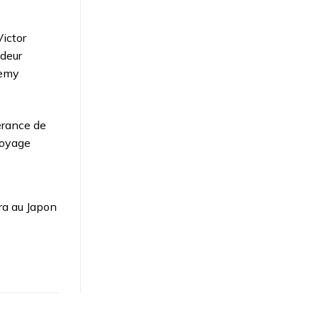
ictor
deur
demy
érance de
voyage
ra au Japon