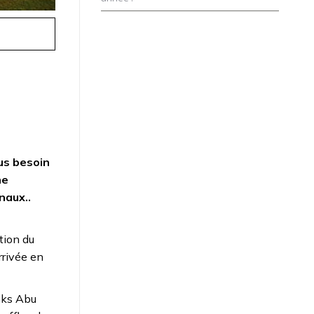
im
us besoin
ne
tionaux..
tion du
rrivée en
inks Abu