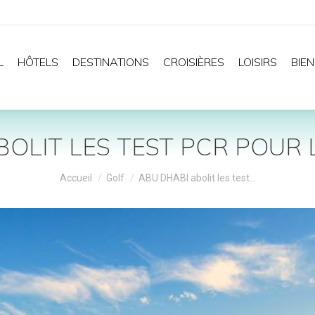
L
HÔTELS
DESTINATIONS
CROISIÈRES
LOISIRS
BIEN
BOLIT LES TEST PCR POUR 
Vous êtes ici :
Accueil
Golf
ABU DHABI abolit les test…