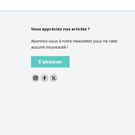
Vous appréciez nos articles ?
Abonnez-vous à notre newsletter pour ne rater
aucune nouveauté !
S'abonner
La
La
La
page
page
page
Instagram
Facebook
Twitter
s'ouvre
s'ouvre
s'ouvre
dans
dans
dans
une
une
une
nouvelle
nouvelle
nouvelle