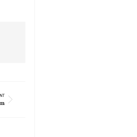
NT
am