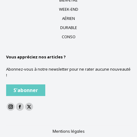
WEEK-END
AÉRIEN
DURABLE
CONSO
Vous appréciez nos articles ?
Abonnez-vous à notre newsletter pour ne rater aucune nouveauté
!
S'abonner
La
La
La
page
page
page
Instagram
Facebook
Twitter
Mentions légales
s'ouvre
s'ouvre
s'ouvre