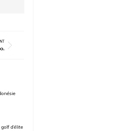
NT
o.
donésie
golf d’élite