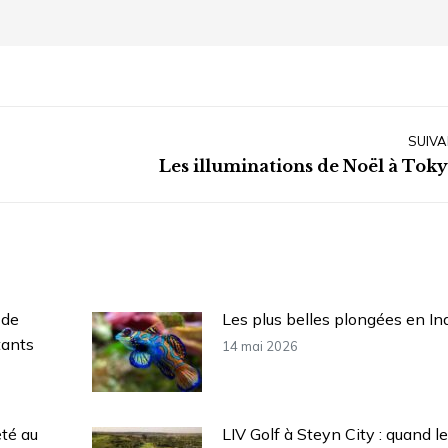
SUIVA
Article
Les illuminations de Noël à Toky
suivant
:
 de
Les plus belles plongées en In
tants
14 mai 2026
été au
LIV Golf à Steyn City : quand le 