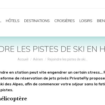
L
HÔTELS
DESTINATIONS
CROISIÈRES
LOISIRS
BIEN
DRE LES PISTES DE SKI EN 
Vous êtes ici :
Accueil
Aérien
Rejoindre les pistes de ski…
endre en station peut vite engendrer un certain stress… 
ateforme de réservation de jets privés PrivateFly propos
 ski des Alpes, afin de commencer votre séjour sans la fat
pistes.
 hélicoptère