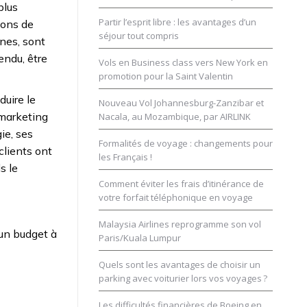
plus
Partir l’esprit libre : les avantages d’un
ions de
séjour tout compris
nnes, sont
endu, être
Vols en Business class vers New York en
promotion pour la Saint Valentin
duire le
Nouveau Vol Johannesburg-Zanzibar et
 marketing
Nacala, au Mozambique, par AIRLINK
ie, ses
Formalités de voyage : changements pour
clients ont
les Français !
s le
Comment éviter les frais d’itinérance de
votre forfait téléphonique en voyage
Malaysia Airlines reprogramme son vol
 un budget à
Paris/Kuala Lumpur
Quels sont les avantages de choisir un
parking avec voiturier lors vos voyages ?
Les difficultés financières de Boeing en