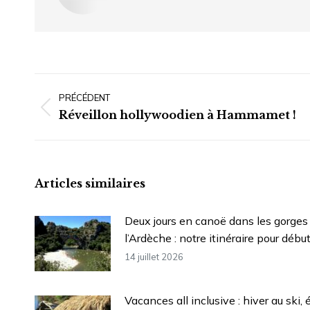
Navigation
article
PRÉCÉDENT
Article
Réveillon hollywoodien à Hammamet !
précédent
:
Articles similaires
Deux jours en canoë dans les gorges
l’Ardèche : notre itinéraire pour débu
14 juillet 2026
Vacances all inclusive : hiver au ski, 