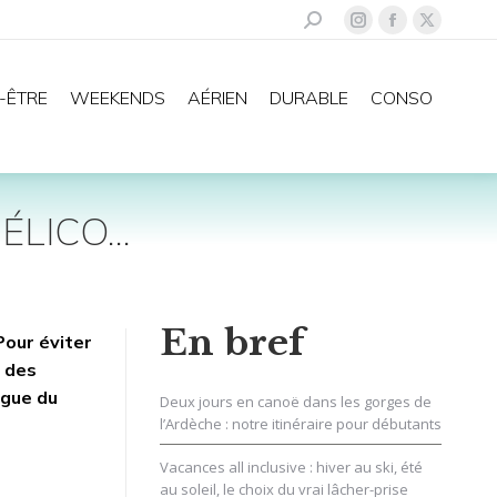
Recherche
La
La
La
:
page
page
page
Instagram
Facebook
X
-ÊTRE
WEEKENDS
AÉRIEN
DURABLE
CONSO
s'ouvre
s'ouvre
s'ouvre
dans
dans
dans
une
une
une
nouvelle
nouvelle
nouvelle
HÉLICO…
fenêtre
fenêtre
fenêtre
En bref
Pour éviter
e des
igue du
Deux jours en canoë dans les gorges de
l’Ardèche : notre itinéraire pour débutants
Vacances all inclusive : hiver au ski, été
au soleil, le choix du vrai lâcher-prise