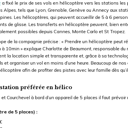
y
a fixé le prix de ses vols en hélicoptère vers les stations les 
des Alpes, tels que Lyon, Grenoble, Genève ou Annecy aux stat
alpines. Les hélicoptères, qui peuvent accueillir de 5 à 6 perso
nts de glisse. Les transferts en hélicoptère peuvent, bien ent
galement possibles depuis Cannes, Monte Carlo et St Tropez.
pe de la compagnie précise : « Prendre un hélicoptère peut ré
3h à 10min » explique Charlotte de Beaumont, responsable du
nt la location simple et transparente et, grâce à sa technolog
ls et organiser un vol en moins d’une heure. Beaucoup de nos 
licoptère afin de profiter des pistes avec leur famille dès qu’il
station préférée en hélico
 et Courchevel à bord d’un appareil de 5 places il faut prévoir
re de 5 places) :
€