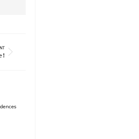
NT
 !
idences