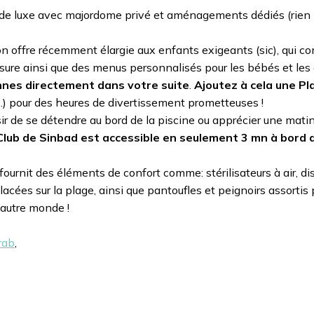
e de luxe avec majordome privé et aménagements dédiés (rien 
son offre récemment élargie aux enfants exigeants (sic), qui 
esure ainsi que des menus personnalisés pour les bébés et les
ennes directement dans votre suite
.
Ajoutez à cela une Pl
i…) pour des heures de divertissement prometteuses !
isir de se détendre au bord de la piscine ou apprécier une matin
 Club de Sinbad est accessible en seulement 3 mn à bord 
fournit des éléments de confort comme: stérilisateurs à air, di
acées sur la plage, ainsi que pantoufles et peignoirs assortis 
 autre monde !
rab
,