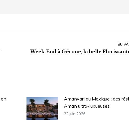
SUIVA
i
Article
Week-End à Gérone, la belle Florissante
suivant
:
 en
Amanvari au Mexique : des rés
Aman ultra-luxueuses
22 juin 2026