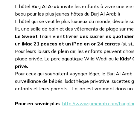
L'hôtel
Burj Al Arab
invite les enfants à vivre une vi
beau pour les plus jeunes hôtes du Burj Al Arab !)
L'hôtel qui se veut le plus luxueux du monde, dévoile 
lit, une salle de bain et des vêtements de plage sur m
Le Sweet Train vient livrer des sucreries quotidi
un iMac 21 pouces et un iPad en or 24 carats
(si, s
Pour leurs loisirs de plein air, les enfants peuvent cho
plage privée. Le parc aquatique Wild Wadi ou le
Kids'
privé.
Pour ceux qui souhaitent voyager léger, le Burj Al Arab 
surveillance de bébés, ludothèque privative, sucettes gl
enfants et leurs parents… Là, on est vraiment dans un
Pour en savoir plus
:
http://www.jumeirah.com/burjala