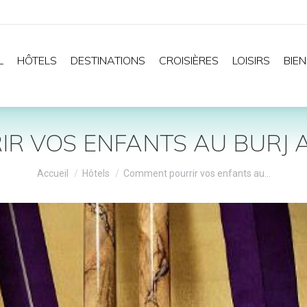
L
HÔTELS
DESTINATIONS
CROISIÈRES
LOISIRS
BIEN
 VOS ENFANTS AU BURJ A
Vous êtes ici :
Accueil
Hôtels
Comment pourrir vos enfants au…