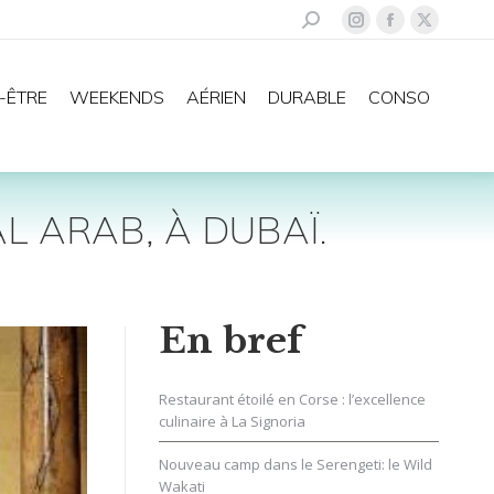
Recherche
La
La
La
:
page
page
page
Instagram
Facebook
X
-ÊTRE
WEEKENDS
AÉRIEN
DURABLE
CONSO
s'ouvre
s'ouvre
s'ouvre
dans
dans
dans
une
une
une
nouvelle
nouvelle
nouvelle
L ARAB, À DUBAÏ.
fenêtre
fenêtre
fenêtre
En bref
Restaurant étoilé en Corse : l’excellence
culinaire à La Signoria
Nouveau camp dans le Serengeti: le Wild
Wakati