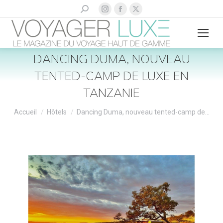
La
La
La
Recherche
:
page
page
page
Instagram
Facebook
X
s'ouvre
s'ouvre
s'ouvre
DANCING DUMA, NOUVEAU
dans
dans
dans
TENTED-CAMP DE LUXE EN
une
une
une
nouvelle
nouvelle
nouvelle
TANZANIE
fenêtre
fenêtre
fenêtre
Vous êtes ici :
Accueil
Hôtels
Dancing Duma, nouveau tented-camp de…