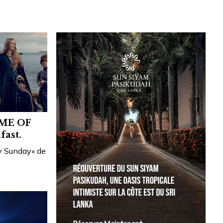
AME OF
ast.
dy Sunday» de