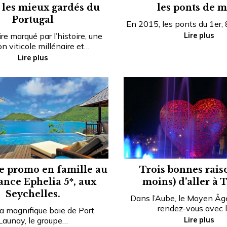
s les mieux gardés du
les ponts de m
Portugal
En 2015, les ponts du 1er,
ire marqué par l’histoire, une
Lire plus
on viticole millénaire et…
Lire plus
e promo en famille au
Trois bonnes rais
nce Ephelia 5*, aux
moins) d’aller à 
Seychelles.
Dans l’Aube, le Moyen Âg
rendez-vous avec 
 magnifique baie de Port
Launay, le groupe…
Lire plus