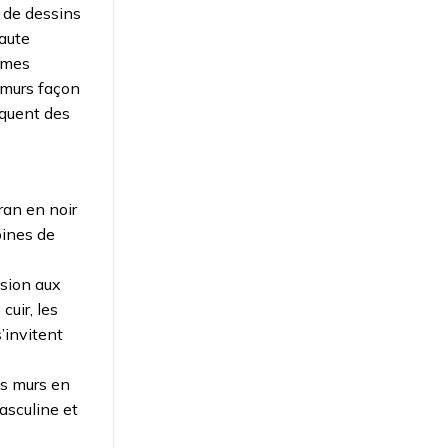
t de dessins
haute
lumes
s murs façon
oquent des
ran en noir
bines de
lsion aux
cuir, les
’invitent
es murs en
asculine et