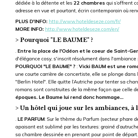
dédiée à la détente et les
22 chambres
qui s’offrent
adresse en vue et pourtant, écrin contemporain où ren
PLUS D'INFO:
http://www.hoteldeseze.com/fr/
MORE INFO:
http://www.hoteldeseze.com/en/
> Pourquoi "LE BAUME" ?
.
Entre la place de l'Odéon et le coeur de Saint-G
d'élégance cosy, s'inscrit résolument dans l'ambiance 
POURQUOI "LE BAUME" ?
:
Vicki BAUM
est une rom
une courte carrière de concertiste, elle se plonge dans 
"Berlin Hotel". Elle quitte l’Autriche pour tenter sa c
romans sont construites de la même façon que celle de
époques. Le Baume lui rend donc hommage…
> Un hôtel qui joue sur les ambiances, à
.
LE PARFUM
: Sur le thème du Parfum (secteur phare de
apaisant est sublimé par les textures: grainé d’autruch
sa chambre dessinée en prenant pour point de dépar