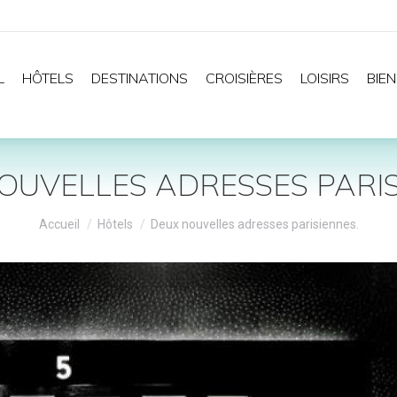
L
HÔTELS
DESTINATIONS
CROISIÈRES
LOISIRS
BIEN
OUVELLES ADRESSES PARIS
Vous êtes ici :
Accueil
Hôtels
Deux nouvelles adresses parisiennes.