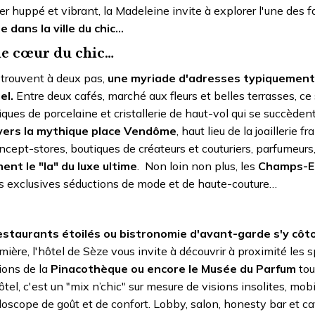
er huppé et vibrant, la Madeleine invite à explorer l'une des f
dans la ville du chic…
le cœur du chic…
 trouvent à deux pas,
une myriade d'adresses typiquement
el.
Entre deux cafés, marché aux fleurs et belles terrasses, ce
tiques de porcelaine et cristallerie de haut-vol qui se succèden
vers la mythique place Vendôme
, haut lieu de la joaillerie f
oncept-stores, boutiques de créateurs et couturiers, parfumeurs
ent le "la" du luxe ultime
. Non loin non plus, les
Champs-El
rs exclusives séductions de mode et de haute-couture…
staurants étoilés ou bistronomie d'avant-garde s'y côt
ière, l'hôtel de Sèze vous invite à découvrir à proximité les 
ions de la
Pinacothèque ou encore le Musée du Parfum
tou
el, c'est un "mix n’chic" sur mesure de visions insolites, mobil
idoscope de goût et de confort. Lobby, salon, honesty bar et c