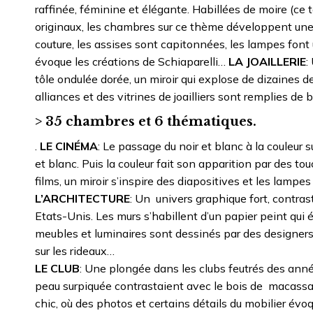
raffinée, féminine et élégante. Habillées de moire (ce 
originaux, les chambres sur ce thème développent une 
couture, les assises sont capitonnées, les lampes font 
évoque les créations de Schiaparelli…
LA JOAILLERIE
:
tôle ondulée dorée, un miroir qui explose de dizaines 
alliances et des vitrines de joailliers sont remplies de 
> 35 chambres et 6 thématiques.
.
LE CINÉMA
: Le passage du noir et blanc à la couleur 
et blanc. Puis la couleur fait son apparition par des to
films, un miroir s’inspire des diapositives et les lamp
L’ARCHITECTURE
: Un univers graphique fort, contra
Etats-Unis. Les murs s’habillent d’un papier peint qui é
meubles et luminaires sont dessinés par des designers q
sur les rideaux…
LE CLUB
: Une plongée dans les clubs feutrés des année
peau surpiquée contrastaient avec le bois de macassar
chic, où des photos et certains détails du mobilier év