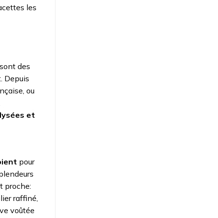
acettes les
 sont des
t. Depuis
rançaise, ou
,
ysées et
oient
pour
splendeurs
t proche:
ier raffiné,
ave voûtée