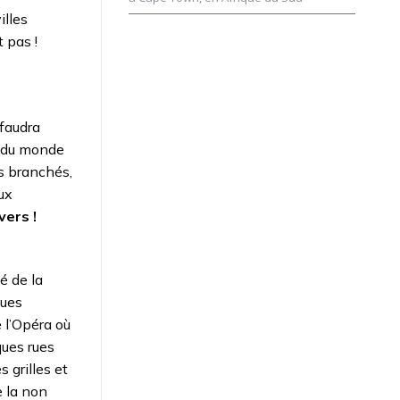
illes
 pas !
 faudra
e du monde
rs branchés,
ux
vers !
é de la
ques
 l’Opéra où
ques rues
 grilles et
 la non