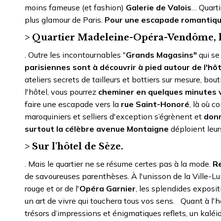
moins fameuse (et fashion)
Galerie de Valois
… Quarti
plus glamour de Paris.
Pour une escapade romantique 
> Quartier Madeleine-Opéra-Vendôme, 
. Outre les incontournables "
Grands Magasins"
qui se
parisiennes sont à découvrir à pied autour de l'hôt
ateliers secrets de tailleurs et bottiers sur mesure, bou
l'hôtel, vous pourrez
cheminer en quelques minutes 
faire une escapade vers la
rue Saint-Honoré
, là où c
maroquiniers et selliers d'exception s’égrènent et
donn
surtout la célèbre avenue Montaigne
déploient leu
> Sur l'hôtel de Sèze.
. Mais le quartier ne se résume certes pas à la mode.
Re
de savoureuses parenthèses. À l'unisson de la Ville-Lum
rouge et or de l'
Opéra Garnier
, les splendides exposit
un art de vivre qui touchera tous vos sens. Quant à l'hôt
trésors d’impressions et énigmatiques reflets, un kalé