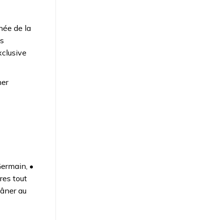
née de la
es
xclusive
ner
Germain, •
res tout
lâner au