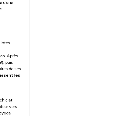
i d’une
ne…
eintes
éco
. Après
9), puis
oires de ses
ersent les
chic et
iteur vers
sayage