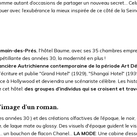
 comme autant d’occasions de partager un nouveau secret… Celu
ouer avec l’exubérance la mieux inspirée de ce côté de la Sei
ermain-des-Prés
, l'hôtel Baume, avec ses 35 chambres empr
pétillante des années 30, la modernité en plus !
ancière Autrichienne contemporaine de la période Art D
l’écriture et publie "Grand Hotel" (1929), "Shangaï Hotel" (193
hance à Hollywood et deviendra une scénariste célèbre. Les hist
 cet hôtel:
des groupes d’individus qui se croisent et trav
 l'image d'un roman.
s années 30 ) et des créations olfactives de l’époque, le noir, 
e, de laque mate ou glossy. Des visuels d'époque guident le vis
t… un bouchon de flacon Chanel…
LA MODE
: Une cabine d’es