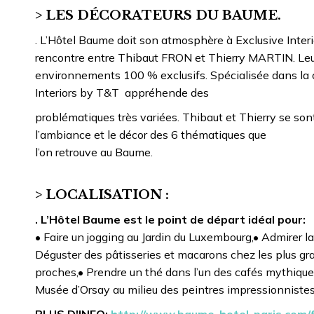
> LES DÉCORATEURS DU BAUME.
. L’Hôtel Baume doit son atmosphère à Exclusive Interi
rencontre entre Thibaut FRON et Thierry MARTIN. Leur 
environnements 100 % exclusifs. Spécialisée dans la 
Interiors by T&T appréhende des
problématiques très variées. Thibaut et Thierry se so
l’ambiance et le décor des 6 thématiques que
l’on retrouve au Baume.
> LOCALISATION :
. L’Hôtel Baume est le point de départ idéal pour:
• Faire un jogging au Jardin du Luxembourg,• Admirer 
Déguster des pâtisseries et macarons chez les plus grand
proches,• Prendre un thé dans l’un des cafés mythiques 
Musée d’Orsay au milieu des peintres impressionnist
PLUS D'INFO:
http://www.baume-hotel-paris.com/f