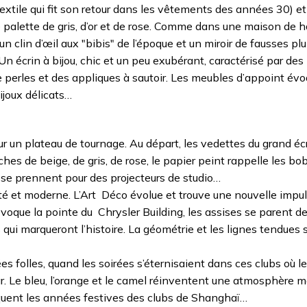
textile qui fit son retour dans les vêtements des années 30) e
palette de gris, d’or et de rose. Comme dans une maison de 
un clin d’œil aux "bibis" de l’époque et un miroir de fausses p
 Un écrin à bijou, chic et un peu exubérant, caractérisé par de
de perles et des appliques à sautoir. Les meubles d’appoint év
bijoux délicats…
sur un plateau de tournage. Au départ, les vedettes du grand éc
uches de beige, de gris, de rose, le papier peint rappelle les bo
es se prennent pour des projecteurs de studio…
sté et moderne. L’Art Déco évolue et trouve une nouvelle impu
voque la pointe du Chrysler Building, les assises se parent de 
ui marqueront l’histoire. La géométrie et les lignes tendues s
s folles, quand les soirées s’éternisaient dans ces clubs où l
. Le bleu, l’orange et le camel réinventent une atmosphère m
oquent les années festives des clubs de Shanghaï…