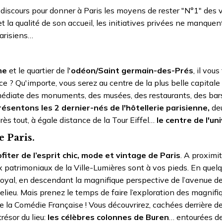
discours pour donner à Paris les moyens de rester "N°1" des v
 la qualité de son accueil, les initiatives privées ne manquent
parisiens…
me
et le quartier de l'
odéon/Saint germain-des-Prés
, il vous
ce ? Qu'importe, vous serez au centre de la plus belle capital
 immédiate des monuments, des musées, des restaurants, des ba
ésentons les 2 dernier-nés de l'hôtellerie parisienne,
de
s tout, à égale distance de la Tour Eiffel…
le centre de l'uni
e Paris.
fiter de l’esprit chic, mode et vintage de Paris
. A proximit
x patrimoniaux de la Ville-Lumières sont à vos pieds. En quel
oyal, en descendant la magnifique perspective de l’avenue de
helieu. Mais prenez le temps de faire l’exploration des magnifi
e la Comédie Française ! Vous découvrirez, cachées derrière des
résor du lieu:
les célèbres colonnes de Buren
… entourées de