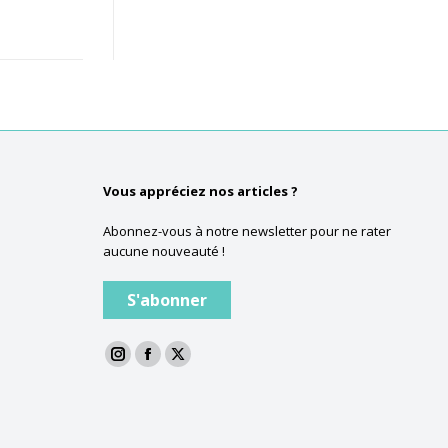
Vous appréciez nos articles ?
Abonnez-vous à notre newsletter pour ne rater
aucune nouveauté !
S'abonner
La
La
La
page
page
page
Instagram
Facebook
Twitter
s'ouvre
s'ouvre
s'ouvre