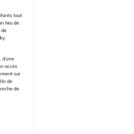
fants tout
n lieu de
s de
ky.
, d’une
un accès
lement sur
élo de
proche de