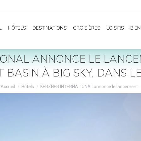
L
HÔTELS
DESTINATIONS
CROISIÈRES
LOISIRS
BIEN
IONAL ANNONCE LE LANC
 BASIN À BIG SKY, DANS L
Vous êtes ici :
Accueil
Hôtels
KERZNER INTERNATIONAL annonce le lancement…