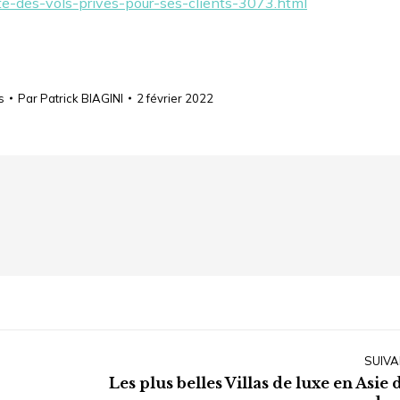
e-des-vols-prives-pour-ses-clients-3073.html
s
Par
Patrick BIAGINI
2 février 2022
SUIVA
Les plus belles Villas de luxe en Asie 
Article