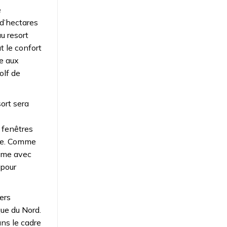
e
 d’hectares
u resort
t le confort
ne aux
olf de
sort sera
 fenêtres
ire. Comme
time avec
 pour
ers
ue du Nord.
ans le cadre