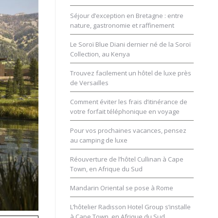
Séjour d’exception en Bretagne : entre
nature, gastronomie et raffinement
Le Soroï Blue Diani dernier né de la Soroï
Collection, au Kenya
Trouvez facilement un hôtel de luxe près
de Versailles
Comment éviter les frais d’itinérance de
votre forfait téléphonique en voyage
Pour vos prochaines vacances, pensez
au camping de luxe
Réouverture de l’hôtel Cullinan à Cape
Town, en Afrique du Sud
Mandarin Oriental se pose à Rome
L’hôtelier Radisson Hotel Group s’installe
à Cape Town, en Afrique du Sud