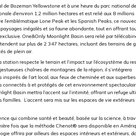
nal de Bozeman Yellowstone et à une heure du parc national d
nale d’environ 1,2 million hectares et est relié aux 8 millions
re l’emblématique Lone Peak et les Spanish Peaks, ce nouvea
paysages inégalés et sa faune abondante, tout en offrant tou
 exclusive. One&Only Moonlight Basin sera relié par télécabi
étendent sur plus de 2 347 hectares, incluant des terrains de g
és de plein air.
 station respecte le terrain et l’impact sur l’écosystème du re
stueuses chaînes de montagnes de la région, il s’intégrera
 inspirés de l’art local, aux feux de cheminée et aux superbes
a fois connectés à et protégés de cet environnement spectacula
ght Basin mettra l’accent sur l’intimité, offrant un refuge ul
 familles. L’accent sera mis sur les espaces de vie extérieurs
ence qui combine santé et beauté, basée sur la science, à trav
mière fois que la méthode Chenot® sera disponible en Amériq
ie offrira par ailleurs des espaces intérieurs et extérieurs, d