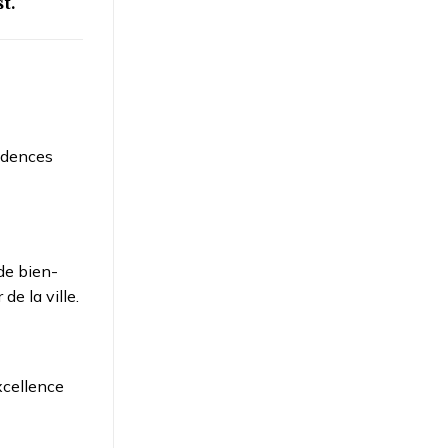
t.
idences
de bien-
de la ville.
xcellence