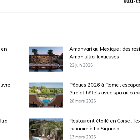
sud-es
suivant
:
 en
Amanvari au Mexique : des rés
Aman ultra-luxueuses
22 juin 2026
ouvre
Pâques 2026 à Rome : escapa
être et hôtels avec spa au cœur 
26 mars 2026
ltra-
Restaurant étoilé en Corse : l’e
culinaire à La Signoria
13 mars 2026