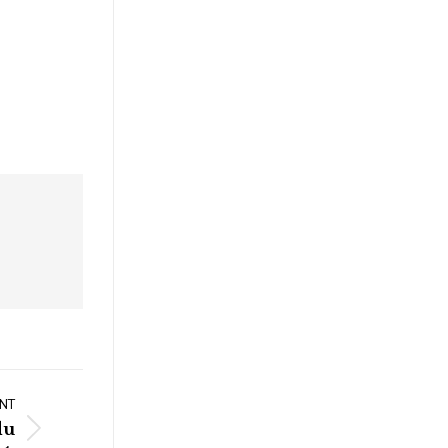
NT
du