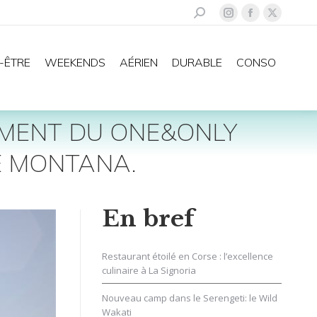
Recherche
La
La
La
:
page
page
page
Instagram
Facebook
X
-ÊTRE
WEEKENDS
AÉRIEN
DURABLE
CONSO
s'ouvre
s'ouvre
s'ouvre
dans
dans
dans
une
une
une
EMENT DU ONE&ONLY
nouvelle
nouvelle
nouvelle
fenêtre
fenêtre
fenêtre
E MONTANA.
En bref
Restaurant étoilé en Corse : l’excellence
culinaire à La Signoria
Nouveau camp dans le Serengeti: le Wild
Wakati