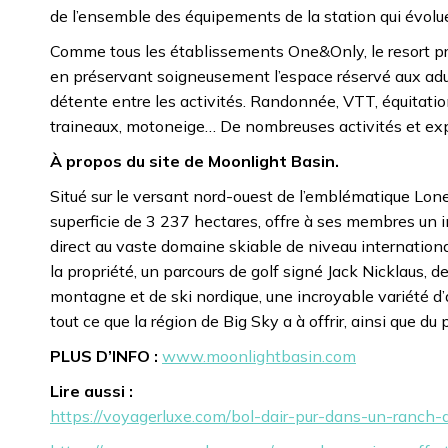
de l’ensemble des équipements de la station qui évoluer
Comme tous les établissements One&Only, le resort p
en préservant soigneusement l’espace réservé aux adulte
détente entre les activités. Randonnée, VTT, équitation
traineaux, motoneige… De nombreuses activités et expé
À propos du site de Moonlight Basin.
Situé sur le versant nord-ouest de l’emblématique Lo
superficie de 3 237 hectares, offre à ses membres un
direct au vaste domaine skiable de niveau internation
la propriété, un parcours de golf signé Jack Nicklaus, d
montagne et de ski nordique, une incroyable variété d
tout ce que la région de Big Sky a à offrir, ainsi que du
PLUS D’INFO :
www.moonlightbasin.com
Lire aussi :
https://voyagerluxe.com/bol-dair-pur-dans-un-ranch