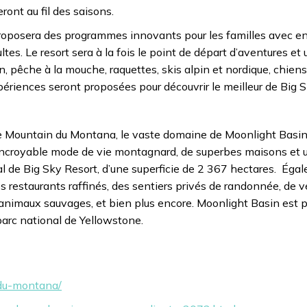
ont au fil des saisons.
roposera des programmes innovants pour les familles avec en
s. Le resort sera à la fois le point de départ d’aventures et u
, pêche à la mouche, raquettes, skis alpin et nordique, chien
riences seront proposées pour découvrir le meilleur de Big S
ne Mountain du Montana, le vaste domaine de Moonlight Basin
 incroyable mode de vie montagnard, de superbes maisons et 
al de Big Sky Resort, d’une superficie de 2 367 hectares. Éga
es restaurants raffinés, des sentiers privés de randonnée, de v
’animaux sauvages, et bien plus encore. Moonlight Basin est 
 parc national de Yellowstone.
-du-montana/