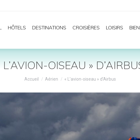
L
HÔTELS
DESTINATIONS
CROISIÈRES
LOISIRS
BIEN
« L’AVION-OISEAU » D’AIRBU
Vous êtes ici :
Accueil
Aérien
« L’avion-oiseau » d’Airbus