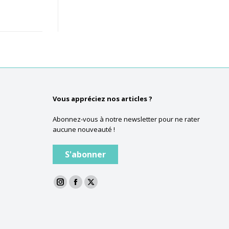
Vous appréciez nos articles ?
Abonnez-vous à notre newsletter pour ne rater
aucune nouveauté !
S'abonner
La
La
La
page
page
page
Instagram
Facebook
Twitter
s'ouvre
s'ouvre
s'ouvre