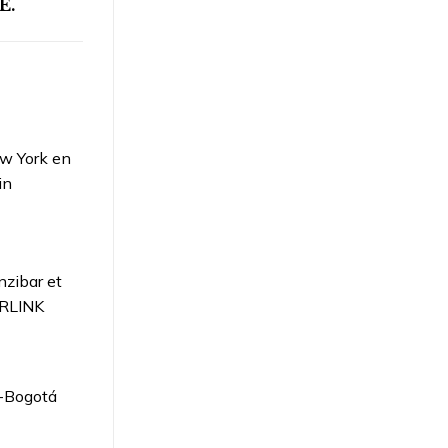
E.
ew York en
in
zibar et
IRLINK
s-Bogotá