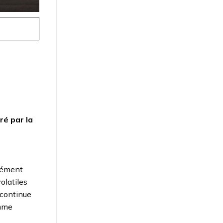
im
ré par la
Clément
olatiles
 continue
amme