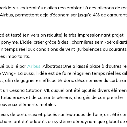
arklets », extrémités d’ailes ressemblant à des ailerons de re
 Airbus, permettent déjà d’économiser jusqu’à 4% de carburant
é et testé (en version réduite) le très impressionnant projet
 éponyme. L’idée: créer grâce à des «charnières semi-aéroélast
er en temps réel aux conditions de vent (turbulences ou courants
es importants.
ué publié par
Airbus,
AlbatrossOne a laissé place à d’autres r
g». Là aussi, l’idée est de faire réagir en temps réel les ail
afin de gagner en efficacité, donc d’économiser du carburan
 un Cessna Citation VII, auquel ont été ajoutés divers élémen
de turbulences et de courants aériens, chargés de comprendre
 nouveaux éléments mobiles.
rs de portance» et placés sur l’extrados de l’aile, ont été co
nctions ont été adaptés au système aérodynamique global de s