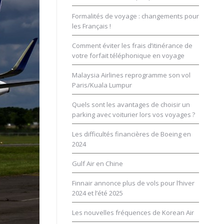
Formalités de voyage : changements pour
les Français !
Comment éviter les frais d’itinérance de
votre forfait téléphonique en voyage
Malaysia Airlines reprogramme son vol
Paris/Kuala Lumpur
Quels sont les avantages de choisir un
parking avec voiturier lors vos voyages ?
Les difficultés financières de Boeing en
2024
Gulf Air en Chine
Finnair annonce plus de vols pour l’hiver
2024 et l’été 2025
Les nouvelles fréquences de Korean Air