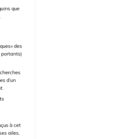
quins que
.
iques» des
 portants)
echerches
es d’un
t.
ts
nçus à cet
es ailes,