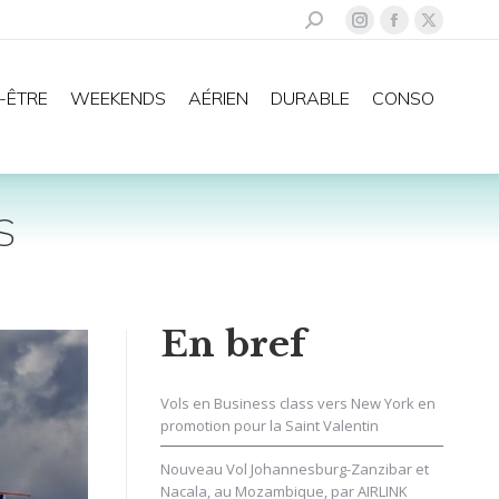
Recherche
La
La
La
:
page
page
page
Instagram
Facebook
X
-ÊTRE
WEEKENDS
AÉRIEN
DURABLE
CONSO
s'ouvre
s'ouvre
s'ouvre
dans
dans
dans
une
une
une
nouvelle
nouvelle
nouvelle
S
fenêtre
fenêtre
fenêtre
En bref
Vols en Business class vers New York en
promotion pour la Saint Valentin
Nouveau Vol Johannesburg-Zanzibar et
Nacala, au Mozambique, par AIRLINK