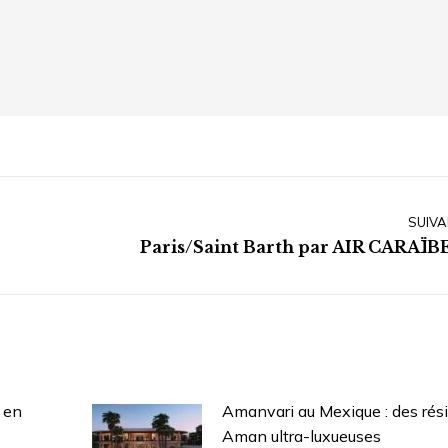
SUIVA
Article
Paris/Saint Barth par AIR CARAÏB
suivant
:
 en
Amanvari au Mexique : des rés
Aman ultra-luxueuses