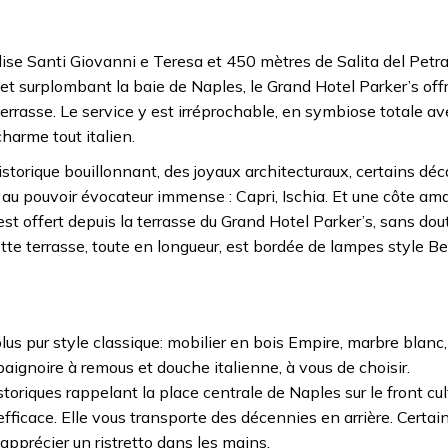
glise Santi Giovanni e Teresa et 450 mètres de Salita del Petra
 et surplombant la baie de Naples, le Grand Hotel Parker’s off
 terrasse. Le service y est irréprochable, en symbiose totale a
arme tout italien.
storique bouillonnant, des joyaux architecturaux, certains déca
 au pouvoir évocateur immense : Capri, Ischia. Et une côte ama
st offert depuis la terrasse du Grand Hotel Parker’s, sans dou
tte terrasse, toute en longueur, est bordée de lampes style Be
plus pur style classique: mobilier en bois Empire, marbre blanc,
aignoire à remous et douche italienne, à vous de choisir.
storiques rappelant la place centrale de Naples sur le front cul
ficace. Elle vous transporte des décennies en arrière. Certain
’apprécier un ristretto dans les mains.