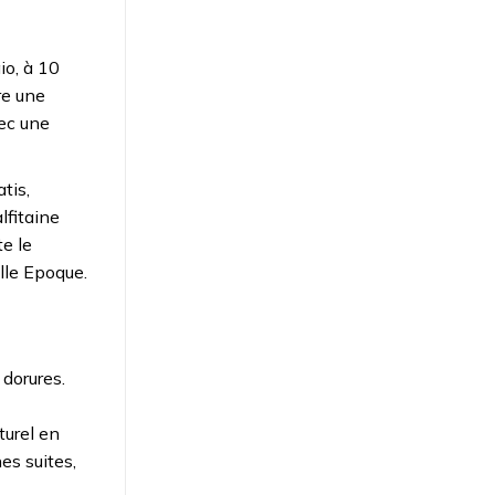
io, à 10
re une
vec une
tis,
lfitaine
te le
lle Epoque.
 dorures.
turel en
es suites,