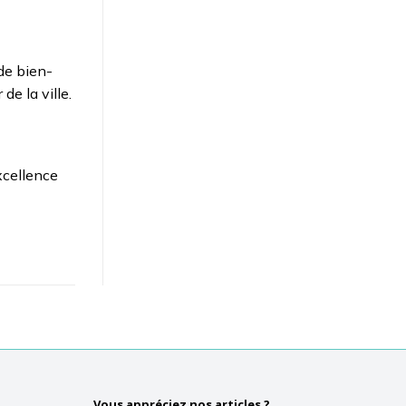
de bien-
de la ville.
xcellence
Vous appréciez nos articles ?