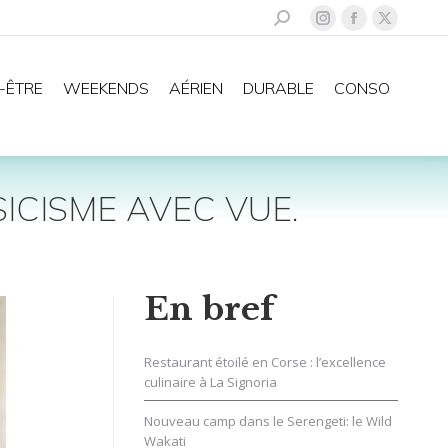
Recherche
La
La
La
:
page
page
page
Instagram
Facebook
X
-ÊTRE
WEEKENDS
AÉRIEN
DURABLE
CONSO
s'ouvre
s'ouvre
s'ouvre
dans
dans
dans
une
une
une
nouvelle
nouvelle
nouvelle
ICISME AVEC VUE.
fenêtre
fenêtre
fenêtre
En bref
Restaurant étoilé en Corse : l’excellence
culinaire à La Signoria
Nouveau camp dans le Serengeti: le Wild
Wakati