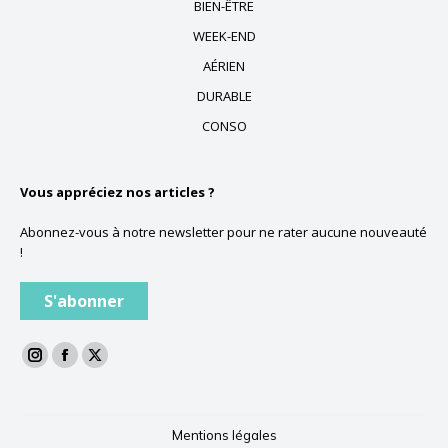
BIEN-ÊTRE
WEEK-END
AÉRIEN
DURABLE
CONSO
Vous appréciez nos articles ?
Abonnez-vous à notre newsletter pour ne rater aucune nouveauté
!
S'abonner
La
La
La
page
page
page
Instagram
Facebook
Twitter
Mentions légales
s'ouvre
s'ouvre
s'ouvre