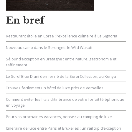
En bref
Restaurant étoilé en Corse : l’excellence culinaire à La Signoria
Nouveau camp dans le Serengeti: le Wild Wakati
Séjour d’exception en Bretagne : entre nature, gastronomie et
raffinement
Le Soroï Blue Diani dernier né de la Soroï Collection, au Kenya
Trouvez facilement un hôtel de luxe près de Versailles
Comment éviter les frais d’itinérance de votre forfait téléphonique
en voyage
Pour vos prochaines vacances, pensez au camping de luxe
Itinéraire de luxe entre Paris et Bruxelles : un rail trip d’exception