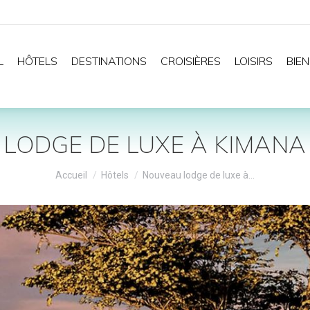
L
HÔTELS
DESTINATIONS
CROISIÈRES
LOISIRS
BIEN
LODGE DE LUXE À KIMANA
Vous êtes ici :
Accueil
Hôtels
Nouveau lodge de luxe à…