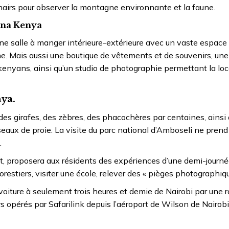
hairs pour observer la montagne environnante et la faune.
ana Kenya
e salle à manger intérieure-extérieure avec un vaste espace 
ine. Mais aussi une boutique de vêtements et de souvenirs, une
s kenyans, ainsi qu’un studio de photographie permettant la lo
ya.
 des girafes, des zèbres, des phacochères par centaines, ainsi
eaux de proie. La visite du parc national d’Amboseli ne pren
.
t, proposera aux résidents des expériences d’une demi-journé
restiers, visiter une école, relever des « pièges photographiqu
iture à seulement trois heures et demie de Nairobi par une r
s opérés par Safarilink depuis l’aéroport de Wilson de Nairobi