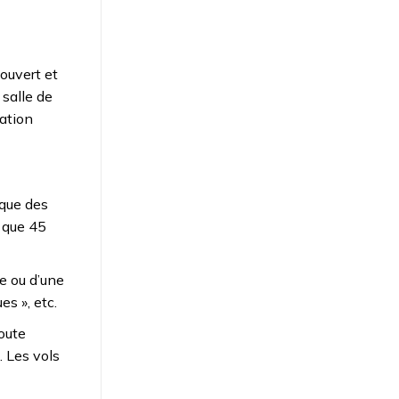
ouvert et
 salle de
cation
 que des
d que 45
e ou d’une
es », etc.
oute
. Les vols