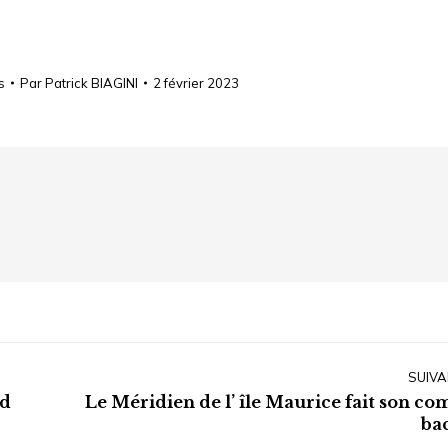
s
Par
Patrick BIAGINI
2 février 2023
SUIVA
ed
Le Méridien de l’ île Maurice fait son co
Article
ba
suivant