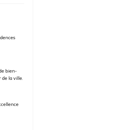
idences
de bien-
de la ville.
xcellence