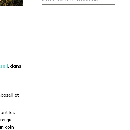
eli
, dans
boseli et
ont les
ins qui
un coin