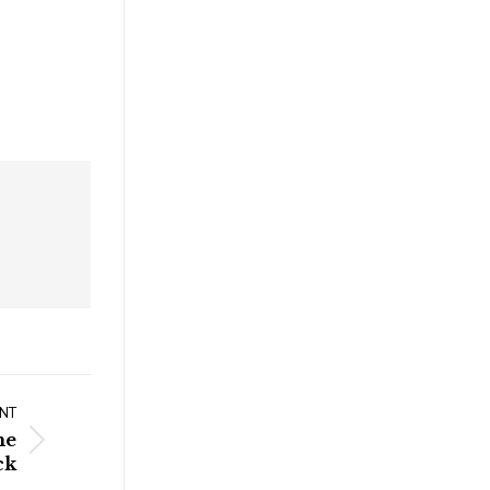
NT
me
ck