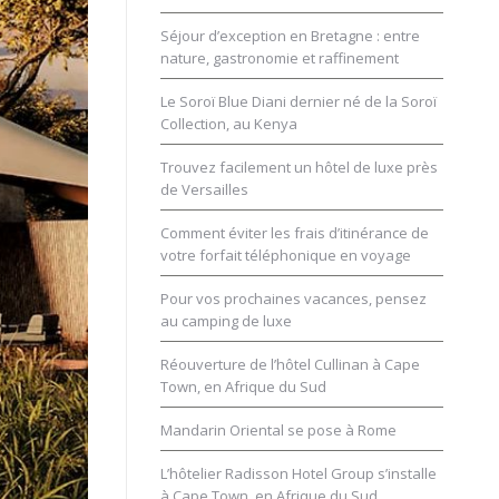
Séjour d’exception en Bretagne : entre
nature, gastronomie et raffinement
Le Soroï Blue Diani dernier né de la Soroï
Collection, au Kenya
Trouvez facilement un hôtel de luxe près
de Versailles
Comment éviter les frais d’itinérance de
votre forfait téléphonique en voyage
Pour vos prochaines vacances, pensez
au camping de luxe
Réouverture de l’hôtel Cullinan à Cape
Town, en Afrique du Sud
Mandarin Oriental se pose à Rome
L’hôtelier Radisson Hotel Group s’installe
à Cape Town, en Afrique du Sud