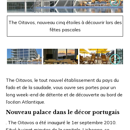
Suivant
The Oitavos, nouveau cinq étoiles à découvrir lors des
Th
fêtes pascales
Suivant
The Oitavos, le tout nouvel établissement du pays du
fado et de la saudade, vous ouvre ses portes pour un
long week-end de détente et de découverte au bord de
l’océan Atlantique.
Nouveau palace dans le décor portugais
. The Oitavos a été inauguré le 1er septembre 2010.
Situé à vingt minutes de la capitale, Lisbonne, ce