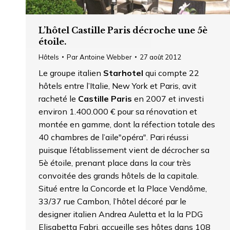
L’hôtel Castille Paris décroche une 5è
étoile.
Hôtels
Par
Antoine Webber
27 août 2012
Le groupe italien
Starhotel
qui compte 22
hôtels entre l’Italie, New York et Paris, avit
racheté le
Castille Paris
en 2007 et investi
environ 1.400.000 € pour sa rénovation et
montée en gamme, dont la réfection totale des
40 chambres de l’aile"opéra". Pari réussi
puisque l’établissement vient de décrocher sa
5è étoile, prenant place dans la cour très
convoitée des grands hôtels de la capitale.
Situé entre la Concorde et la Place Vendôme,
33/37 rue Cambon, l’hôtel décoré par le
designer italien Andrea Auletta et la la PDG
Elisabetta Fabri, accueille ses hôtes dans 108