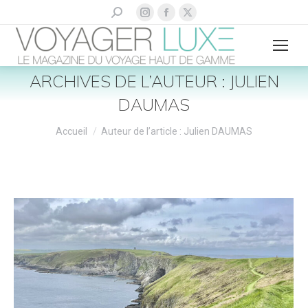
La
La
La
Recherche
:
page
page
page
Instagram
Facebook
X
s'ouvre
s'ouvre
s'ouvre
ARCHIVES DE L’AUTEUR :
JULIEN
dans
dans
dans
DAUMAS
une
une
une
nouvelle
nouvelle
nouvelle
Vous êtes ici :
Accueil
Auteur de l’article : Julien DAUMAS
fenêtre
fenêtre
fenêtre