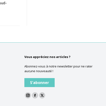
sud-
Vous appréciez nos articles ?
Abonnez-vous à notre newsletter pour ne rater
aucune nouveauté !
S'abonner
La
La
La
page
page
page