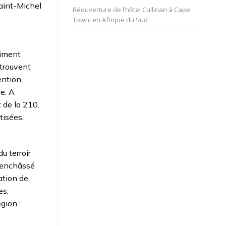
Saint-Michel
Réouverture de l’hôtel Cullinan à Cape
Town, en Afrique du Sud
timent
 trouvent
ention
ie. A
t de la 210.
tisées.
u terroir
, enchâssé
ation de
es,
gion :