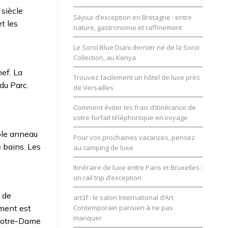
 siècle
Séjour d’exception en Bretagne : entre
t les
nature, gastronomie et raffinement
Le Soroï Blue Diani dernier né de la Soroï
Collection, au Kenya
hef. La
Trouvez facilement un hôtel de luxe près
du Parc.
de Versailles
Comment éviter les frais d’itinérance de
votre forfait téléphonique en voyage
ple anneau
Pour vos prochaines vacances, pensez
 bains. Les
au camping de luxe
Itinéraire de luxe entre Paris et Bruxelles :
un rail trip d’exception
e de
art3f : le salon International d’Art
ement est
Contemporain parisien à ne pas
manquer
 Notre-Dame