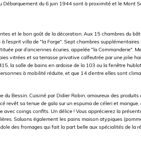
 du Débarquement du 6 juin 1944 sont à proximité et le Mont 
entes et le bon goût de la décoration. Aux 15 chambres du bâ
s à l’esprit villa de "la Forge". Sept chambres supplémentaires
stituée par d’anciennes écuries, appelée "la Commanderie". M
es vitrées et sa terrasse privative calfeutrée par une jolie ha
 415, la salle de bains en ardoise de la 103 ou la fenêtre hublo
sonnes à mobilité réduite, et que 14 d’entre elles sont clima
ue du Bessin. Cuisiné par Didier Robin, amoureux des produits d
acé revêt sa tenue de gala sur un espuma de céleri et mangue
e avec coings confits. Un délice ! Vous apprécierez la présent
ingulières. Saluons également les pains maison atypiques (pomm
dole des fromages qui fait la part belle aux spécialités de la ré