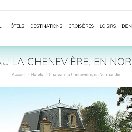
L
HÔTELS
DESTINATIONS
CROISIÈRES
LOISIRS
BIEN
U LA CHENEVIÈRE, EN NO
Vous êtes ici :
Accueil
Hôtels
Château La Chenevière, en Normandie