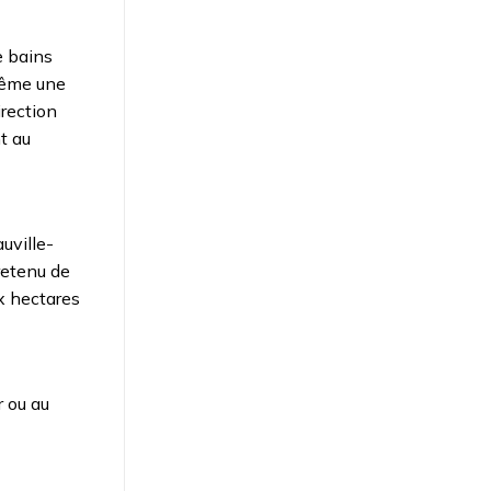
e bains
même une
irection
t au
uville-
retenu de
x hectares
r ou au