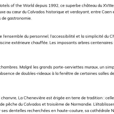
otels of the World depuis 1992, ce superbe château du XVIIIe
uxe au cœur du Calvados historique et verdoyant, entre Caen e
 de gastronomie.
e l’ensemble du personnel, l’accessibilité et la simplicité du C
iscine extérieure chauffée. Les imposants arbres centenaires 
chambres. Malgré les grands porte-serviettes muraux, un sim
bsence de doubles-rideaux à la fenêtre de certaines salles de
chanvre, La Chenevière est érigée en terre de tradition : cell
rt de pêche du Calvados et troisième de Normandie. L’établiss
r ses dentelles recherchées en haute-couture, sa cathédrale