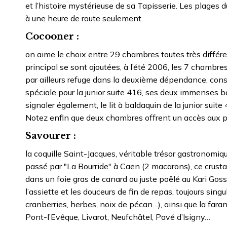
et l’histoire mystérieuse de sa Tapisserie. Les plages
à une heure de route seulement.
Cocooner :
on aime le choix entre 29 chambres toutes très différ
principal se sont ajoutées, à l’été 2006, les 7 chambre
par ailleurs refuge dans la deuxième dépendance, con
spéciale pour la junior suite 416, ses deux immenses bai
signaler également, le lit à baldaquin de la junior suite
Notez enfin que deux chambres offrent un accès aux per
Savourer :
la coquille Saint-Jacques, véritable trésor gastronomiq
passé par "La Bourride" à Caen (2 macarons), ce crust
dans un foie gras de canard ou juste poêlé au Kari Goss
l’assiette et les douceurs de fin de repas, toujours s
cranberries, herbes, noix de pécan…), ainsi que la faran
Pont-l’Evêque, Livarot, Neufchâtel, Pavé d’Isigny…