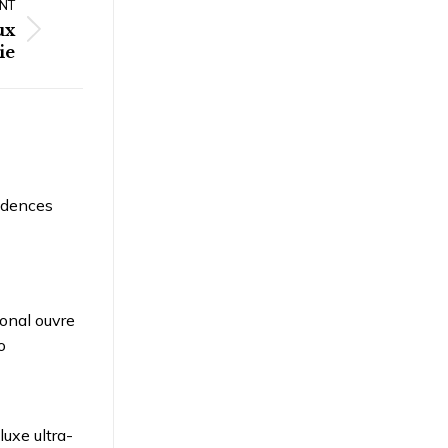
NT
ux
ie
idences
ional ouvre
o
luxe ultra-