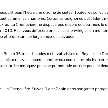
ipant pour l’heure une dizaine de suites. Toutes les salles d
, tout comme les chambres. Certaines baignoires possèdent 
akras. La Chenevière ne dispose pas encore de spa, mais la d
ur 2010. Pour vous détendre en musique, privilégiez un momen
ée et proposant un large choix de calvados.
aha Beach 36 trous, balades à cheval, visites de Bayeux, de Dea
 militaires, vous pourrez profiter du cours de tennis bien ent
(en saison). Ne manquez pas une promenade dans le parc de deu
eau La Chenevière. Suivez Didier Robin dans son jardin potage