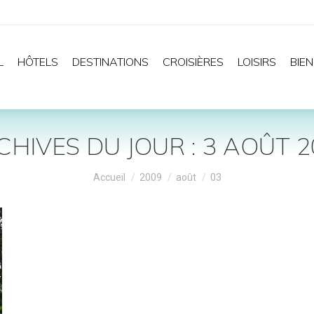
L
HÔTELS
DESTINATIONS
CROISIÈRES
LOISIRS
BIEN
CHIVES DU JOUR :
3 AOÛT 2
Vous êtes ici :
Accueil
2009
août
03