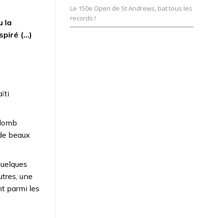
Le 150e Open de St Andrews, bat tous les
records !
u la
spiré (…)
ïti
olomb
 de beaux
quelques
tres, une
nt parmi les