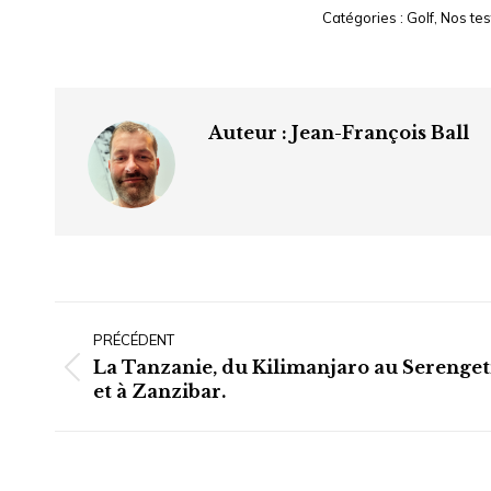
Catégories :
Golf
,
Nos tes
Auteur :
Jean-François Ball
Navigation
article
PRÉCÉDENT
La Tanzanie, du Kilimanjaro au Serenget
Article
et à Zanzibar.
précédent
: