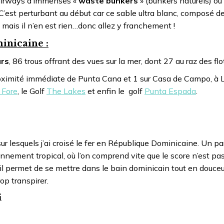
fairways d’immenses «
waste bunkers
» (bunkers naturels) où 
 C’est perturbant au début car ce sable ultra blanc, composé d
 mais il n’en est rien…donc allez y franchement !
inicaine :
urs
, 86 trous offrant des vues sur la mer, dont 27 au raz des fl
roximité immédiate de Punta Cana et 1 sur Casa de Campo, à
 Fore
, le Golf
The Lakes
et enfin le golf
Punta Espada
.
sur lesquels j’ai croisé le fer en République Dominicaine. Un pa
onnement tropical, où l’on comprend vite que le score n’est pas
 il permet de se mettre dans le bain dominicain tout en douceur
op transpirer.
i