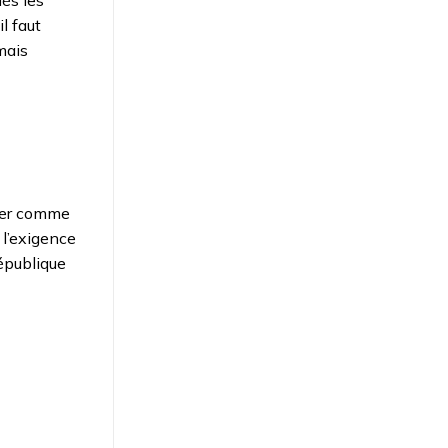
dès les
l faut
mais
 mer comme
 l’exigence
République