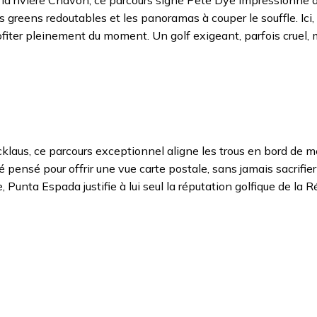
e la rivière Chavón, ce parcours signé Pete Dye impressionne 
s greens redoutables et les panoramas à couper le souffle. Ici, i
rofiter pleinement du moment. Un golf exigeant, parfois cruel, 
icklaus, ce parcours exceptionnel aligne les trous en bord de
pensé pour offrir une vue carte postale, sans jamais sacrifier
, Punta Espada justifie à lui seul la réputation golfique de la 