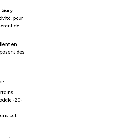
,
Gary
ivité, pour
nérant de
llent en
oposent des
e :
ertains
caddie (20-
dans cet