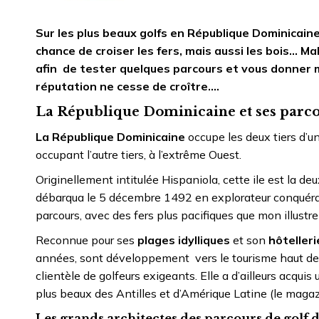
Sur les plus beaux golfs en République Dominicaine
chance de croiser les fers, mais aussi les bois… Ma
afin de tester quelques parcours et vous donner 
réputation ne cesse de croître….
La République Dominicaine et ses parco
La République Dominicaine
occupe les deux tiers d’un
occupant l’autre tiers, à l’extrême Ouest.
Originellement intitulée Hispaniola, cette ile est la de
débarqua le 5 décembre 1492 en explorateur conquéran
parcours, avec des fers plus pacifiques que mon illust
Reconnue pour ses
plages idylliques
et son
hôtellerie
années, sont développement vers le tourisme haut de 
clientèle de golfeurs exigeants. Elle a d’ailleurs acqui
plus beaux des Antilles et d’Amérique Latine (le magaz
Les grands architectes des parcours de golf