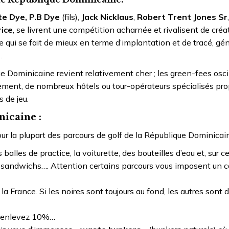
te Dye, P.B Dye
(fils),
Jack Nicklaus
,
Robert Trent Jones Sr
rice
, se livrent une compétition acharnée et rivalisent de créat
e qui se fait de mieux en terme d’implantation et de tracé, gé
…
e Dominicaine revient relativement cher ; les green-fees osci
sement, de nombreux hôtels ou tour-opérateurs spécialisés pr
 de jeu.
icaine :
ur la plupart des parcours de golf de la République Dominicain
es balles de practice, la voiturette, des bouteilles d’eau et, sur c
 des sandwichs…. Attention certains parcours vous imposent un 
la France. Si les noires sont toujours au fond, les autres sont 
n, enlevez 10%…