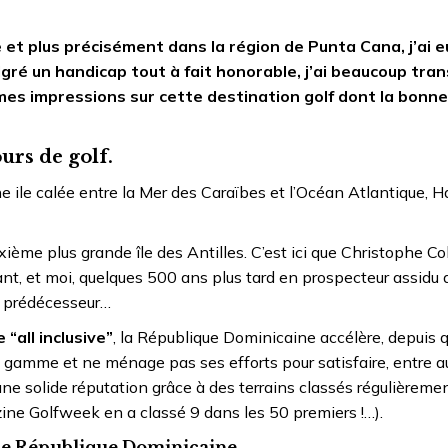
 et plus précisément dans la région de Punta Cana, j’ai e
lgré un handicap tout à fait honorable, j’ai beaucoup tran
mes impressions sur cette destination golf dont la bonne
urs de golf.
e ile calée entre la Mer des Caraïbes et l’Océan Atlantique, Ha
uxième plus grande île des Antilles. C’est ici que Christophe C
t, et moi, quelques 500 ans plus tard en prospecteur assidu
re prédécesseur…
 “all inclusive”
, la République Dominicaine accélère, depuis 
gamme et ne ménage pas ses efforts pour satisfaire, entre au
s une solide réputation grâce à des terrains classés régulièreme
ine Golfweek en a classé 9 dans les 50 premiers !…).
 de République Dominicaine.