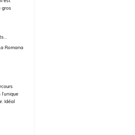
il est
e gros
ots…
 La Romana
rcours
 l’unique
. Idéal