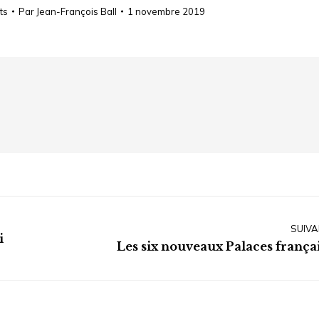
ts
Par
Jean-François Ball
1 novembre 2019
SUIVA
i
Article
Les six nouveaux Palaces françai
suivant
: