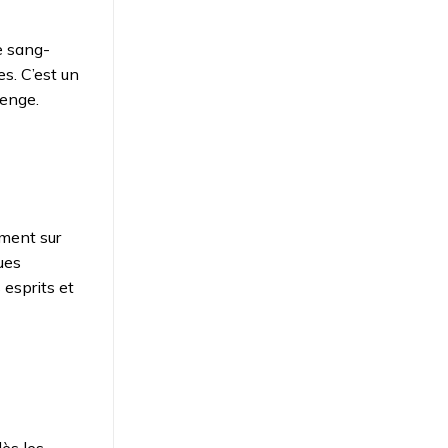
e sang-
es. C’est un
lenge.
mment sur
ues
 esprits et