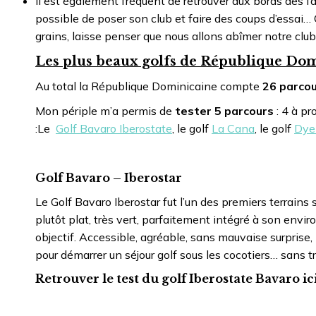
Il est également fréquent de retrouver aux bords des 
possible de poser son club et faire des coups d’essai…
grains, laisse penser que nous allons abîmer notre club
Les plus beaux golfs de République Dom
Au total la République Dominicaine compte
26 parco
Mon périple m’a permis de
tester 5 parcours
: 4 à p
:Le
Golf Bavaro Iberostate
, le golf
La Cana
, le golf
Dye
Golf Bavaro – Iberostar
Le Golf Bavaro Iberostar fut l’un des premiers terrains 
plutôt plat, très vert, parfaitement intégré à son envir
objectif. Accessible, agréable, sans mauvaise surprise,
pour démarrer un séjour golf sous les cocotiers… sans tr
Retrouver le test du golf Iberostate Bavaro ic