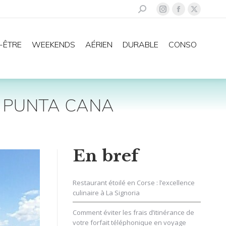
Recherche
La
La
La
:
page
page
page
Instagram
Facebook
X
-ÊTRE
WEEKENDS
AÉRIEN
DURABLE
CONSO
s'ouvre
s'ouvre
s'ouvre
dans
dans
dans
une
une
une
nouvelle
nouvelle
nouvelle
À PUNTA CANA
fenêtre
fenêtre
fenêtre
En bref
Restaurant étoilé en Corse : l’excellence
culinaire à La Signoria
Comment éviter les frais d’itinérance de
votre forfait téléphonique en voyage