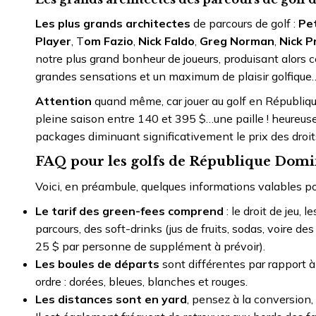
Les plus grands architectes
de parcours de golf :
Pe
Player
, T
om Fazio
,
Nick Faldo
,
Greg Norman
,
Nick P
notre plus grand bonheur de joueurs, produisant alors c
grandes sensations et un maximum de plaisir golfique
Attention
quand même, car jouer au golf en Républiqu
pleine saison entre 140 et 395 $…une paille ! heureu
packages diminuant significativement le prix des droits
FAQ pour les golfs de République Domin
Voici, en préambule, quelques informations valables po
Le tarif des green-fees comprend
: le droit de jeu, l
parcours, des soft-drinks (jus de fruits, sodas, voire
25 $ par personne de supplément à prévoir).
Les boules de départs
sont différentes par rapport à 
ordre : dorées, bleues, blanches et rouges.
Les distances sont en yard
, pensez à la conversio