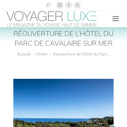
La
La
La
Recherche
:
page
page
page
Instagram
Facebook
X
s'ouvre
s'ouvre
s'ouvre
RÉOUVERTURE DE L’HÔTEL DU
dans
dans
dans
PARC DE CAVALAIRE SUR MER
une
une
une
nouvelle
nouvelle
nouvelle
Vous êtes ici :
Accueil
Hôtels
Réouverture de l’Hôtel du Parc…
fenêtre
fenêtre
fenêtre