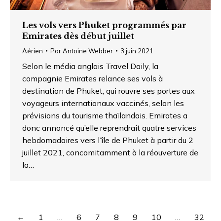
Les vols vers Phuket programmés par
Emirates dès début juillet
Aérien
Par
Antoine Webber
3 juin 2021
Selon le média anglais Travel Daily, la
compagnie Emirates relance ses vols à
destination de Phuket, qui rouvre ses portes aux
voyageurs internationaux vaccinés, selon les
prévisions du tourisme thaïlandais. Emirates a
donc annoncé qu’elle reprendrait quatre services
hebdomadaires vers l’île de Phuket à partir du 2
juillet 2021, concomitamment à la réouverture de
la…
←
1
…
6
7
8
9
10
…
32