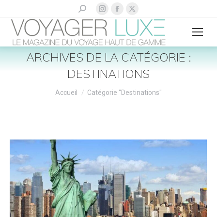
La
La
La
Recherche
:
page
page
page
Instagram
Facebook
X
s'ouvre
s'ouvre
s'ouvre
ARCHIVES DE LA CATÉGORIE :
dans
dans
dans
DESTINATIONS
une
une
une
nouvelle
nouvelle
nouvelle
Vous êtes ici :
Accueil
Catégorie "Destinations"
fenêtre
fenêtre
fenêtre