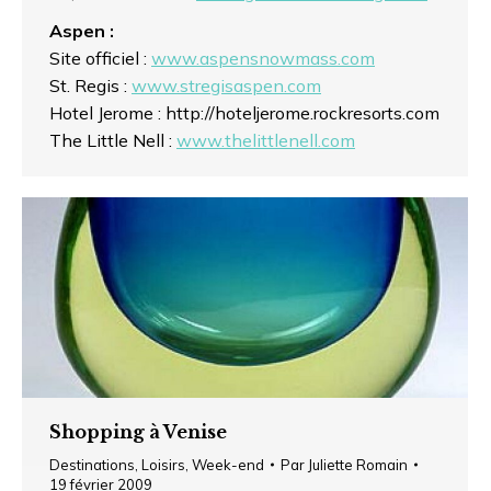
Aspen :
Site officiel :
www.aspensnowmass.com
St. Regis :
www.stregisaspen.com
Hotel Jerome : http://hoteljerome.rockresorts.com
The Little Nell :
www.thelittlenell.com
Shopping à Venise
Destinations
,
Loisirs
,
Week-end
Par
Juliette Romain
19 février 2009