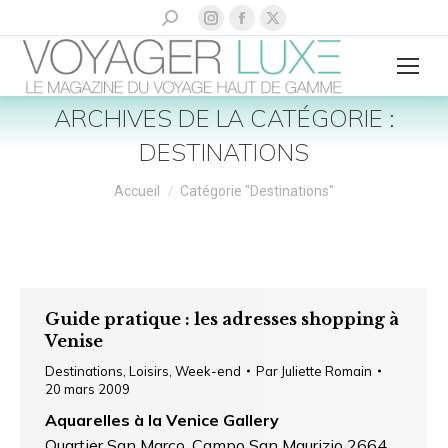
La
La
La
Recherche
:
page
page
page
Instagram
Facebook
X
s'ouvre
s'ouvre
s'ouvre
ARCHIVES DE LA CATÉGORIE :
dans
dans
dans
DESTINATIONS
une
une
une
nouvelle
nouvelle
nouvelle
Vous êtes ici :
Accueil
Catégorie "Destinations"
fenêtre
fenêtre
fenêtre
Guide pratique : les adresses shopping à
Venise
Destinations
,
Loisirs
,
Week-end
Par
Juliette Romain
20 mars 2009
Aquarelles à la Venice Gallery
Quartier San Marco, Campo San Maurizio 2664