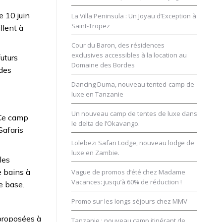
e 10 juin
La Villa Peninsula : Un Joyau d’Exception à
Saint-Tropez
llent à
Cour du Baron, des résidences
exclusives accessibles à la location au
futurs
Domaine des Bordes
 des
Dancing Duma, nouveau tented-camp de
luxe en Tanzanie
Un nouveau camp de tentes de luxe dans
 Ce camp
le delta de l’Okavango.
Safaris
Lolebezi Safari Lodge, nouveau lodge de
luxe en Zambie.
les
e bains à
Vague de promos d’été chez Madame
Vacances: jusqu’à 60% de réduction !
e base.
Promo sur les longs séjours chez MMV
 proposées à
Tanzanie : nouveau camp itinérant de