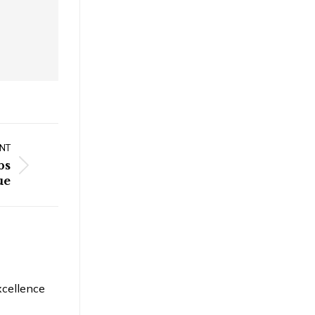
NT
bs
ue
xcellence