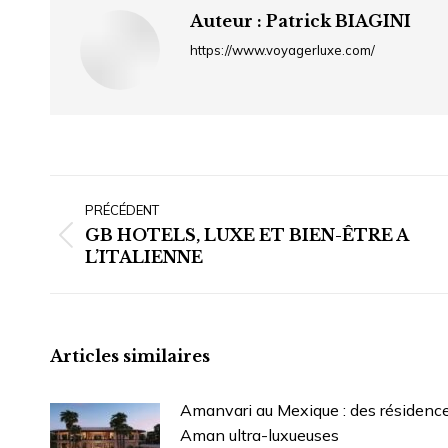
Auteur :
Patrick BIAGINI
https://www.voyagerluxe.com/
Navigation
article
PRÉCÉDENT
GB HOTELS, LUXE ET BIEN-ÊTRE A
Article
L’ITALIENNE
précédent
:
Articles similaires
Amanvari au Mexique : des résidenc
Aman ultra-luxueuses