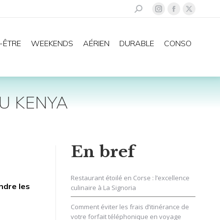
Recherche
La
La
La
:
page
page
page
Instagram
Facebook
X
-ÊTRE
WEEKENDS
AÉRIEN
DURABLE
CONSO
s'ouvre
s'ouvre
s'ouvre
dans
dans
dans
une
une
une
nouvelle
nouvelle
nouvelle
AU KENYA
fenêtre
fenêtre
fenêtre
En bref
Restaurant étoilé en Corse : l’excellence
ndre les
culinaire à La Signoria
Comment éviter les frais d’itinérance de
votre forfait téléphonique en voyage