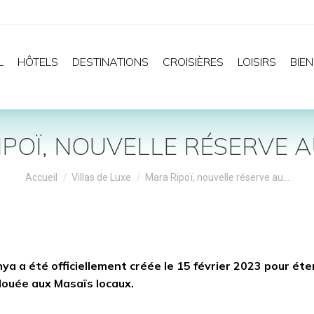
L
HÔTELS
DESTINATIONS
CROISIÈRES
LOISIRS
BIEN
POÏ, NOUVELLE RÉSERVE 
Vous êtes ici :
Accueil
Villas de Luxe
Mara Ripoï, nouvelle réserve au…
a a été officiellement créée le 15 février 2023 pour éte
 louée aux Masaïs locaux.