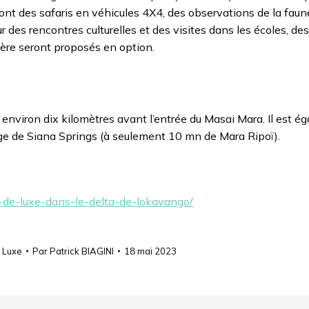
nt des safaris en véhicules 4X4, des observations de la faun
ur des rencontres culturelles et des visites dans les écoles, des
ère seront proposés en option.
environ dix kilomètres avant l’entrée du Masai Mara. Il est é
ssage de Siana Springs (à seulement 10 mn de Mara Ripoï).
-de-luxe-dans-le-delta-de-lokavango/
e Luxe
Par
Patrick BIAGINI
18 mai 2023