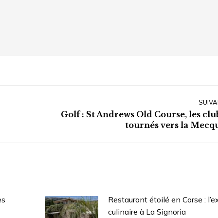
SUIVA
Golf : St Andrews Old Course, les clu
Article
tournés vers la Mecq
suivant
:
es
Restaurant étoilé en Corse : l’e
culinaire à La Signoria