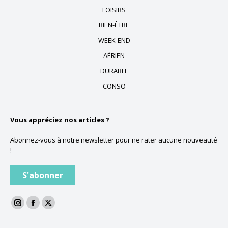
LOISIRS
BIEN-ÊTRE
WEEK-END
AÉRIEN
DURABLE
CONSO
Vous appréciez nos articles ?
Abonnez-vous à notre newsletter pour ne rater aucune nouveauté
!
S'abonner
La
La
La
page
page
page