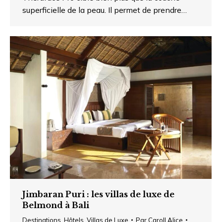
superficielle de la peau. Il permet de prendre…
Jimbaran Puri : les villas de luxe de
Belmond à Bali
Destinations
,
Hôtels
,
Villas de Luxe
Par
Caroll Alice