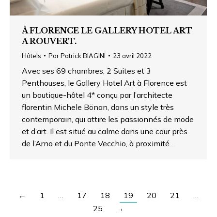
À FLORENCE LE GALLERY HOTEL ART
A ROUVERT.
Hôtels
Par
Patrick BIAGINI
23 avril 2022
Avec ses 69 chambres, 2 Suites et 3
Penthouses, le Gallery Hotel Art à Florence est
un boutique-hôtel 4* conçu par l’architecte
florentin Michele Bönan, dans un style très
contemporain, qui attire les passionnés de mode
et d’art. Il est situé au calme dans une cour près
de l’Arno et du Ponte Vecchio, à proximité…
←
1
…
17
18
19
20
21
…
25
→