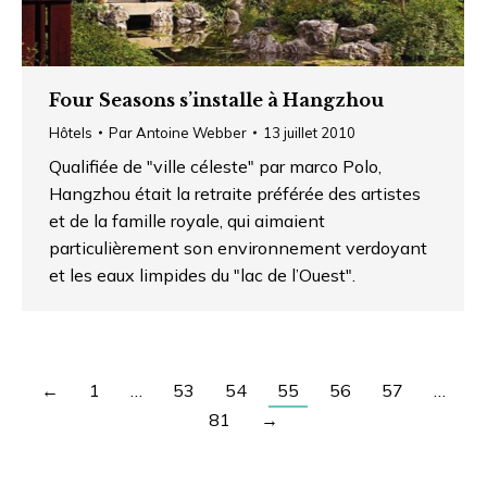
Four Seasons s’installe à Hangzhou
Hôtels
Par
Antoine Webber
13 juillet 2010
Qualifiée de "ville céleste" par marco Polo,
Hangzhou était la retraite préférée des artistes
et de la famille royale, qui aimaient
particulièrement son environnement verdoyant
et les eaux limpides du "lac de l’Ouest".
←
1
…
53
54
55
56
57
…
81
→