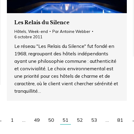
Les Relais du Silence
Hôtels
,
Week-end
Par
Antoine Webber
6 octobre 2011
Le réseau "Les Relais du Silence" fut fondé en
1968, regroupant des hôtels indépendants
ayant une philosophie commune : authenticité
et convivialité. Le choix environnemental est
une priorité pour ces hôtels de charme et de
caractère, où le client vient chercher sérénité et
tranquillité…
←
1
…
49
50
51
52
53
…
81